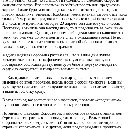
что причиной стали не вспышки на Солнце, а изменение скорости
солнечного ветра. Его невозможно зафиксировать или предсказать
заранее. Такие бури можно предсказать только за час до того, как
потоки достигнут
планеты. Подобный геомагнитный шторм отмечался
только 19 марта, но продолжительность его активной фазы составила
2.5 часа, в то время как сегодня, 20 апреля, она длится уже 5 часов.
Поскольку возникла она неожиданно, то и предсказать ее окончание
пока невозможно. Однако, астрономы обнадеживают и склоняются к
тому, что она уже должна пойти на спад в ближайшее время. Но вот
чувствительные к изменениям геомагнитной обстановки люди от
таких неожиданностей сильно страдают.
Медик Надежда Воробьева рассказала, что в такие дни лучше
воздержаться от сильных физических и умственных нагрузок и
постараться соблюдать диету, ведь бури бьют в первую очередь по
сердечно-сосудистой и пищеварительной системе.
— Как правило люди с повышенным артериальным давлением и
знающие об этой проблеме, всегда носят с собой лекарства. Если вы
чувствуете недомогание, то лучше не ждать пока оно «само пройдет»,
а выпить таблетку сразу.
В этот период возрастает число инфарктов, поэтому «сердечникам»
нужно внимательнее относится к своему состоянию.
По мнению Надежды Воробьевой, информированность о магнитной
буре может сыграть как на пользу, так и во вред. Ведь с одной
стороны человек всегда сможет объяснить свое состояние «просто
бурей» и успокоиться. А с другой, если предупреждение прочитано