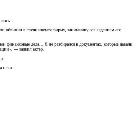
алось.
 Депп обвинил в случившемся фирму, занимавшуюся ведением его
ои финансовые дела… Я не разбирался в документах, которые давали
ации», — заявил актер.
о.
а иски.