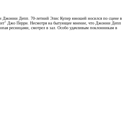
и и Джонни Депп. 70-летний Элис Купер юношей носился по сцене в
осмит" Джо Перри. Несмотря на бытующее мнение, что Джонни Депп
хлопая ресницами, смотрел в зал. Особо удачливым поклонникам в