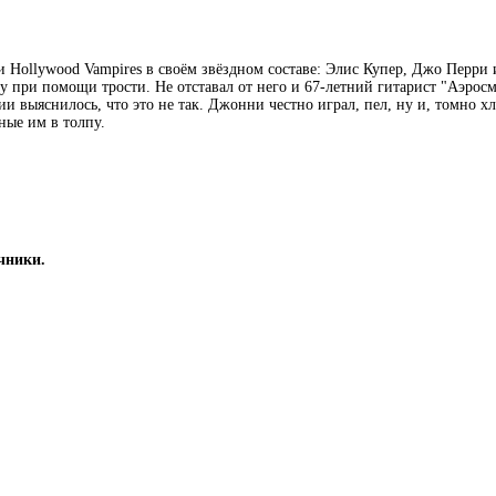
и Hollywood Vampires в своём звёздном составе: Элис Купер, Джо Перр
у при помощи трости. Не отставал от него и 67-летний гитарист "Аэр
и выяснилось, что это не так. Джонни честно играл, пел, ну и, томно 
ные им в толпу.
чники.