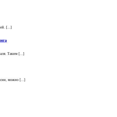
. [...]
инга
ля. Таким [...]
ии, можно [...]