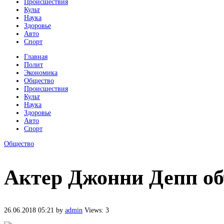
Происшествия
Культ
Наука
Здоровье
Авто
Спорт
Главная
Полит
Экономика
Общество
Происшествия
Культ
Наука
Здоровье
Авто
Спорт
Общество
Актер Джонни Депп объ
26.06.2018 05:21
by
admin
Views: 3