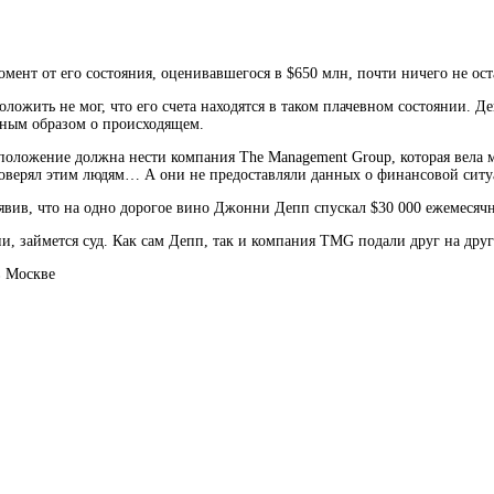
мент от его состояния, оценивавшегося в $650 млн, почти ничего не ост
оложить не мог, что его счета находятся в таком плачевном состоянии.
жным образом о происходящем.
положение должна нести компания The Management Group, которая вела м
 доверял этим людям… А они не предоставляли данных о финансовой ситу
явив, что на одно дорогое вино Джонни Депп спускал $30 000 ежемесячн
и, займется суд. Как сам Депп, так и компания TMG подали друг на друг
в Москве