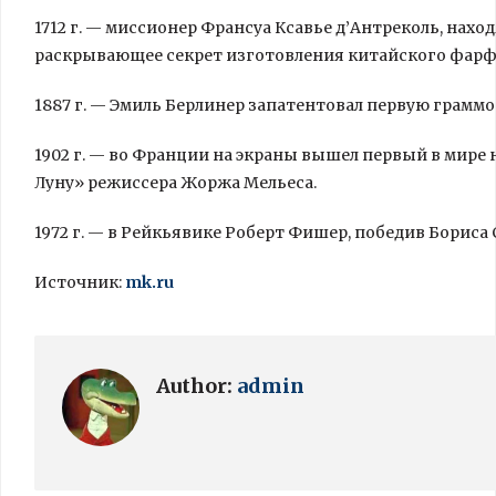
1712 г. — миссионер Франсуа Ксавье д’Антреколь, нахо
раскрывающее секрет изготовления китайского фарф
1887 г. — Эмиль
Берлинер запатентовал первую грамм
1902 г. — во Франции на экраны вышел первый в мир
Луну» режиссера Жоржа Мельеса.
1972 г. — в Рейкьявике Роберт Фишер, победив Бориса
Источник:
mk.ru
Author:
admin