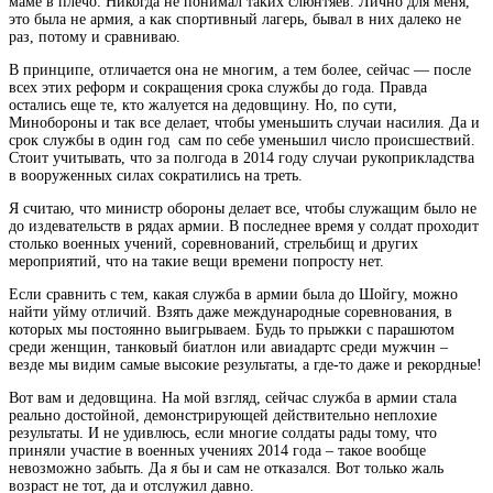
маме в плечо. Никогда не понимал таких слюнтяев. Лично для меня,
это была не армия, а как
спортивный лагерь, бывал в них далеко не
раз, потому и сравниваю.
В принципе, отличается она не многим, а тем более, сейчас — после
всех этих реформ и сокращения срока службы до года. Правда
остались еще те, кто жалуется на дедовщину. Но, по сути,
Минобороны и так все делает, чтобы уменьшить случаи насилия. Да и
срок службы в один год сам по себе уменьшил число происшествий.
Стоит учитывать, что за полгода в 2014 году случаи рукоприкладства
в вооруженных силах сократились на треть.
Я считаю, что министр обороны делает все, чтобы служащим было не
до издевательств в рядах армии. В последнее время у солдат проходит
столько военных учений, соревнований, стрельбищ и других
мероприятий, что на такие вещи времени попросту нет.
Если сравнить с тем, какая служба в армии была до Шойгу, можно
найти уйму отличий. Взять даже международные соревнования, в
которых мы постоянно выигрываем. Будь то прыжки с парашютом
среди женщин, танковый биатлон или авиадартс среди мужчин –
везде мы видим самые высокие результаты, а где-то даже и рекордные!
Вот вам и дедовщина. На мой взгляд, сейчас служба в армии стала
реально достойной, демонстрирующей действительно неплохие
результаты. И не удивлюсь, если многие солдаты рады тому, что
приняли участие в военных учениях 2014 года – такое вообще
невозможно забыть. Да я бы и сам не отказался. Вот только жаль
возраст не тот, да и отслужил давно.