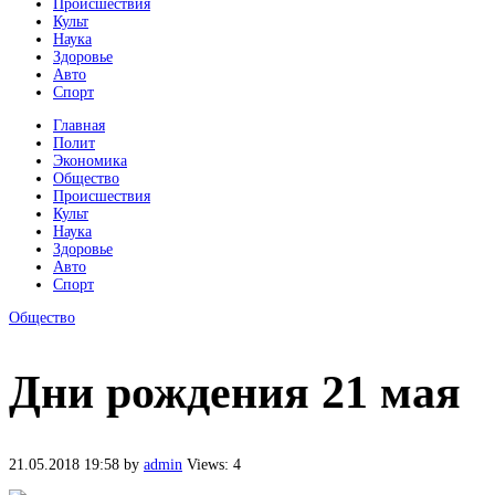
Происшествия
Культ
Наука
Здоровье
Авто
Спорт
Главная
Полит
Экономика
Общество
Происшествия
Культ
Наука
Здоровье
Авто
Спорт
Общество
Дни рождения 21 мая
21.05.2018 19:58
by
admin
Views: 4