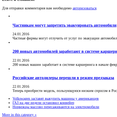
Для отправки комментария вам необходимо
авторизоваться
.
Частникам могут запретить эвакуировать автомобили
24.01.2016
Частные фирмы могут отлучить от услуг по эвакуации автомобилей
200 новых автомобилей заработают в системе каршер
22.01.2016
200 новых машин заработает в системе каршеринга в начале февра
Российские автодилеры перешли в режим предзаказа
22.01.2016
Теперь приобрести модель, пользующуюся низким спросом в Росс
Volkswagen заставят выкупить машины у американцев
ГАЗ на две недели остановил конвейер
Норвежцы массово пересаживаются на электромобили
More in this category »