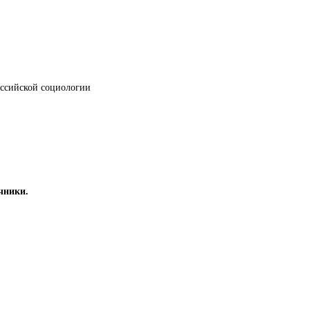
российской социологии
чники.