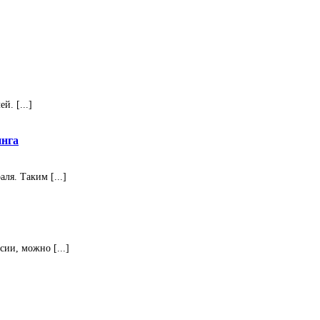
. [...]
инга
ля. Таким [...]
ии, можно [...]