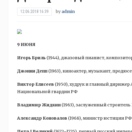
by
admin
12.06.2018 16:39
9 ИЮНЯ
Игорь Бриль
(1944), джазовый пианист, композито
Джонни Депп
(1963), киноактер, музыкант, продюсе
Виктор Елисеев
(1950), худрук и главный дирижер
Национальной гвардии РФ
Владимир Жидкин
(1963), заслуженный строитель
Александр Коновалов
(1968), министр юстиции РФ
Петр I Великий
(1672–1725), первый русский импер