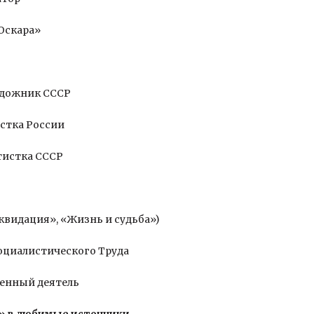
«Оскара»
художник СССР
истка России
ртистка СССР
иквидация», «Жизнь и судьба»)
 Социалистического Труда
венный деятель