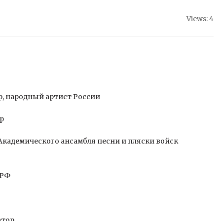
Views: 4
р, народный артист России
р
 Академического ансамбля песни и пляски войск
 РФ
атор