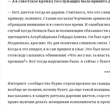
— А в советское время у госслужащих было принято 
— Нет, цветов тогда не дарили. Считалось, что это сл
примеру, помните, Сталин посылал Черчиллю армянски
обращали внимание и в советское время. И ошибки м
случай когда Немцов был исполняющим обязанности п
президента Азербайджана Гейдара Алиева. Он был оде
Модненько, красиво. Но для политика слишком смело. Т
Когда я это увидел, я и сам пришел в ужас. Это был по
отовсюду сыпались обвинения: «Что же у вас за власт
промахи?». Вот тогда нарушение было. А сейчас с букет
**
Интернет-сообщество бурно отреагировало на сканда
вообще не поняли, почему букет, да еще такой изящны
высказались в защиту ритуала дарения цветов, соцсе
право мужчин делать женщинам комплименты и преп