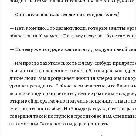
обидит ли это человека. И только после этого вручают.
— Они согласовываются лично с госдеятелем?
— Нет, конечно. Это делают люди, которые заняты орг
обязательный момент. Поэтому в случае с букетом сов
— Почему же тогда, на ваш взгляд, раздули такой ск
— Им просто захотелось хоть к чему-нибудь придратьс
связано не с нарушением этикета. Это укор в наш адре
дикие люди. Мы пропускаем женщин вперед, мы говор
уровне президента. Сейчас всем известно, что Европа
всячески подчеркивают отсутствие разницы между му
открыв ей дверь, можно получить пощечину. Она на по
считаю, что она слабая. На Западе рассуждают так: р
совершил такой поступок в противовес нам. Специаль
это смотрим. Вот как это надо расценивать.