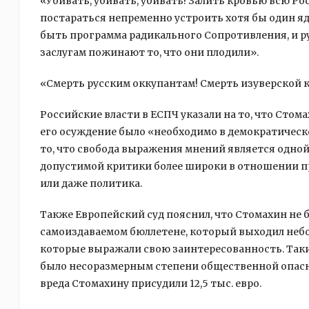
«Убивать, убивать, убивать! Залить кровью всю Р
постараться непременно устроить хотя бы один я
быть программа радикального Сопротивления, и рус
заслугам пожинают то, что они плодили».
«Смерть русским оккупантам! Смерть изуверской 
Российские власти в ЕСПЧ указали на то, что Сто
его осуждение было «необходимо в демократическо
то, что свобода выражения мнений является одной
допустимой критики более широки в отношении п
или даже политика.
Также Европейский суд пояснил, что Стомахин не б
самоиздаваемом бюллетене, который выходил неб
которые выражали свою заинтересованность. Таки
было несоразмерным степени общественной опасно
вреда Стомахину присудили 12,5 тыс. евро.