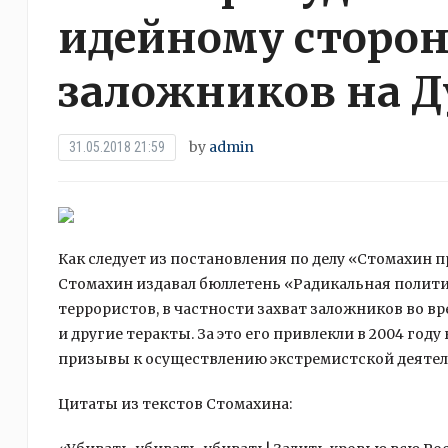
идейному сторон
заложников на Д
by
admin
31.05.2018 21:59
Как следует из постановления по делу «Стомахин пр
Стомахин издавал бюллетень «Радикальная полити
террористов, в частности захват заложников во в
и другие теракты. За это его привлекли в 2004 го
призывы к осуществлению экстремистской деятел
Цитаты из текстов Стомахина: