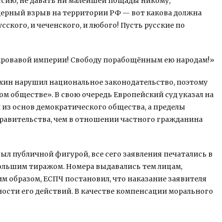
оссию, не давать ни малейшей пощады никому,
дерный взрыв на территории РФ — вот какова должна
ского, и чеченского, и любого! Пусть русские по
кровавой империи! Свободу порабощённым ею народам!»
махин нарушил национальное законодательство, поэтому
м обществе». В свою очередь Европейский суд указал на
 из основ демократического общества, а пределы
равительства, чем в отношении частного гражданина
ыл публичной фигурой, все сего заявления печатались в
ольшим тиражом. Номера выдавались тем лицам,
м образом, ЕСПЧ постановил, что наказание заявителя
сти его действий. В качестве компенсации морального