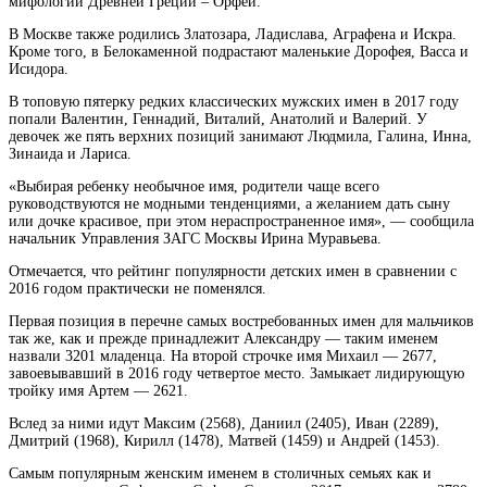
мифологии Древней Греции – Орфей.
В Москве также родились Златозара, Ладислава, Аграфена и Искра.
Кроме того, в Белокаменной подрастают маленькие Дорофея, Васса и
Исидора.
В топовую пятерку редких классических
мужских имен в 2017 году
попали Валентин, Геннадий, Виталий, Анатолий и Валерий. У
девочек же пять верхних позиций занимают Людмила, Галина, Инна,
Зинаида и Лариса.
«Выбирая ребенку необычное имя, родители чаще всего
руководствуются не модными тенденциями, а желанием дать сыну
или дочке красивое, при этом нераспространенное имя», — сообщила
начальник Управления ЗАГС Москвы Ирина Муравьева.
Отмечается, что рейтинг популярности детских имен в сравнении с
2016 годом практически не поменялся.
Первая позиция в перечне самых востребованных имен для мальчиков
так же, как и прежде принадлежит Александру — таким именем
назвали 3201 младенца. На второй строчке имя Михаил — 2677,
завоевывавший в 2016 году четвертое место. Замыкает лидирующую
тройку имя Артем — 2621.
Вслед за ними идут Максим (2568), Даниил (2405), Иван (2289),
Дмитрий (1968), Кирилл (1478), Матвей (1459) и Андрей (1453).
Самым популярным женским именем в столичных семьях как и