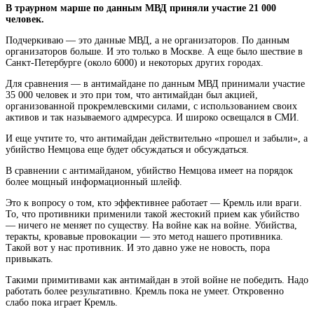
В траурном марше по данным МВД приняли участие 21 000
человек.
Подчеркиваю — это данные МВД, а не организаторов. По данным
организаторов больше. И это только в Москве. А еще было шествие в
Санкт-Петербурге (около 6000) и некоторых других городах.
Для сравнения — в антимайдане по данным МВД принимали участие
35 000 человек и это при том, что антимайдан был акцией,
организованной прокремлевскими силами, с использованием своих
активов и так называемого адмресурса. И широко освещался в СМИ.
И еще учтите то, что антимайдан действительно «прошел и забыли», а
убийство Немцова еще будет обсуждаться и обсуждаться.
В сравнении с антимайданом, убийство Немцова имеет на порядок
более мощный информационный шлейф.
Это к вопросу о том, кто эффективнее работает — Кремль или враги.
То, что противники применили такой жестокий прием как убийство
— ничего не меняет по существу. На войне как на войне. Убийства,
теракты, кровавые провокации — это метод нашего противника.
Такой вот у нас противник. И это давно уже не новость, пора
привыкать.
Такими примитивами как антимайдан в этой войне не победить. Надо
работать более результативно. Кремль пока не умеет. Откровенно
слабо пока играет Кремль.