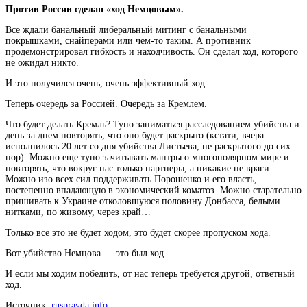
Против России сделан «ход Немцовым».
Все ждали банальный либеральный митинг с банальными
покрышками, снайперами или чем-то таким. А противник
продемонстрировал гибкость и находчивость. Он сделал ход, которого
не ожидал никто.
И это получился очень, очень эффективный ход.
Теперь очередь за Россией. Очередь за Кремлем.
Что будет делать Кремль? Тупо заниматься расследованием убийства и
день за днем повторять, что оно будет раскрыто (кстати, вчера
исполнилось 20 лет со дня убийства Листьева, не раскрытого до сих
пор). Можно еще тупо зачитывать мантры о многополярном мире и
повторять, что вокруг нас только партнеры, а никакие не враги.
Можно изо всех сил поддерживать Порошенко и его власть,
постепенно впадающую в экономический коматоз. Можно старательно
пришивать к Украине отколовшуюся половину Донбасса, белыми
нитками, по живому, через край…
Только все это не будет ходом, это будет скорее пропуском хода.
Вот убийство Немцова — это был ход.
И если мы ходим победить, от нас теперь требуется другой, ответный
ход.
Источник:
ruspravda.info