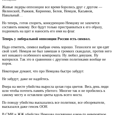
Живые лидеры оппозиции все время боролись друг с другом —
Явлинский, Рыжков, Кириенко, Белов, Немцов, Касьянов,
Навальный…
Но теперь, готов спорить, конкуренцию Немцову не захочется
составить никому. Все будут только пристраиваться к его образу,
поднимать на щит и наносить его имя на флаг.
Теперь у либеральной оппозиции России есть символ.
Надо отметить, символ выбран очень хорошо. Технологи не зря едят
свой хлеб. Немцов не был замешан в громких скандалах, против него
нет никакого особенного компромата. Ну любил девушек. Ну
матерился. Так это в сравнении с другими политиками вообще не
порок.
Некоторые думают, что про Немцова быстро забудут.
Не забудут, даже не надейтесь.
Вчера на месте убийства выросла целая гора цветов. Весь день люди
шли чтобы почтить память убитого. Многие так и не пробились к
самому месту и оставляли цветы вдоль всего моста.
По поводу убийства высказались все политики, все обозреватели,
высказался даже генсек ООН.
В СМИ и ЖЖ убийству Немцова посвящено какое-то невероятное