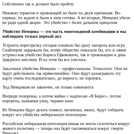
Собственно так и должно было пройти.
Никаких терактов и провокаций не
было по двум причинам. Во-
первых, их ждали и были к ним готовы. А во-вторых, Немцова убили
не ради одной акции. Это убийство с более дальним прицелом.
Убийство Немцова — это часть многоходовой комбинации и мы
наблюдаем только первый акт.
Устроить перестрелку сегодня означало бы сразу запороть всю игру.
Снайперов задержали бы, всему обществу показали бы, кто и зачем
устроил как убийство Бориса Ефимовича, так и провокацию в день
траурного шествия. И на этом бы все улеглось.
Заказчики убийства Немцова — профессионалы. Технологи. Они не
будут действовать так прямолинейно. Они будут разыгрывать эту
карту очень последовательно, до верного, не торопясь.
Ход Немцовым не закончен, он только начинается.
Впереди похороны, а потом майки с надписью «Я Борис», потом
портреты, названия улиц, тиражи книг.
Из Немцова будут делать символ, мученика, икону, будут собирать
вокруг его убийства либеральную оппозицию.
Российская либеральная оппозиция никак не могла сплотиться вокруг
живого политика — теперь она будет сколачиваться вокруг смерти
Немцова.