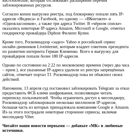
RKNShowtime, который отслеживает расширение перечня
заблокированных ресурсов.
Согласно копии выгрузки реестра, под блокировку попали пять IP-
адресов «Яндекса» и Facebook, по одному — «ВКонтакте» и
«Одноклассников», а также три адреса Twitter. В «чёрном списке»
оказались некоторые IP-адреса Amazon, Microsoft и Google, отметил
гендиректор провайдера Diphost Филипп Кулин.
Кроме того, Роскомнадзор «задел» Yahoo и российский сервис
онлайн-дневников Liveinternet, которым владеет советник президента
по развитию интернета Герман Клименко. Всего в выгрузку для
провайдеров попали более 180 IP-адресов.
Однако по состоянию на 2:22 по московскому времени (через два часа
– прим.), все указанные IP-адреса удалили из реестра запрещённых
сайтов, отмечает портал TJ. Роскомнадзор пока не объяснил своих
действий.
Напомним, 13 апреля суд постановил заблокировать Telegram за отказ
предоставить ФСБ ключи шифрования, позволяющие читать
переписку пользователей. Чтобы ограничить доступ к мессенджеру,
Роскомнадзор заблокировали несколько миллионов IP-адресов,
большая часть из которых принадлежала компаниям Google и Amazon.
Из-за этого пострадали некоторые сторонние сервисы, включая
мессенджер Viber.
Читайте наши новости первыми — добавьте «МК» в любимые
источники.