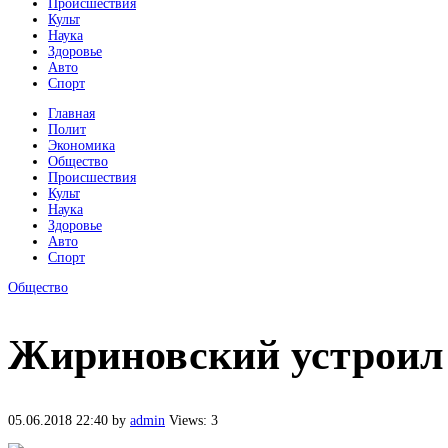
Происшествия
Культ
Наука
Здоровье
Авто
Спорт
Главная
Полит
Экономика
Общество
Происшествия
Культ
Наука
Здоровье
Авто
Спорт
Общество
Жириновский устроил
05.06.2018 22:40
by
admin
Views: 3