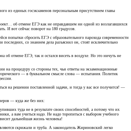
дного из единых госэкзаменов персональным присутствием главы
проект… об отмене ЕГЭ как не оправдавшем ни одной из возлагавшихся
ть. И вот сейчас поворот на 180 градусов.
ейся попытки сбросить ЕГЭ с образовательного парохода современности
и последних, со знанием дела разъяснил он, стоят исключительно
об отмене ЕГЭ, так и остался висеть в воздухе. Но это ничуть не
ии на процедуру со стороны тех, чьи ответы на экзаменационные
сторического — в буквальном смысле слова — испытания. Политик
фессии.
ься на решении поставленной задачи, и тогда у вас все получится! —
неров — куда же без них:
упивших туда не в результате своих способностей, а потому что их
ники, а вам учиться надо. Не надо торопиться с выбором учебного
ависит дальнейшая жизнь человека!
вляются скрижали и труба. А законодатель Жириновский легко