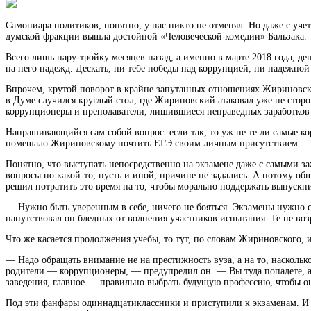
Самопиара политиков, понятно, у нас никто не отменял. Но даже с уч
думской фракции вышла достойной «Человеческой комедии» Бальзака.
Всего лишь пару-тройку месяцев назад, а именно в марте 2018 года, 
на него надежд. Дескать, ни тебе победы над коррупцией, ни надежной 
Впрочем, крутой поворот в крайне запутанных отношениях Жириновског
в Думе случился круглый стол, где Жириновский атаковал уже не сторо
коррупционеры и преподаватели, лишившиеся неправедных заработков 
Напрашивающийся сам собой вопрос: если так, то уж не те ли самые к
помешало Жириновскому почтить ЕГЭ своим личным присутствием.
Понятно, что выступать непосредственно на экзамене даже с самыми з
вопросы по какой-то, пусть и иной, причине не задались. А потому 
решил потратить это время на то, чтобы морально поддержать выпускни
— Нужно быть уверенным в себе, ничего не бояться. Экзамены нужно сд
напутствовал он бледных от волнения участников испытания. Те не во
Что же касается продолжения учебы, то тут, по словам Жириновского,
— Надо обращать внимание не на престижность вуза, а на то, наскольк
родители — коррупционеры, — предупредил он. — Вы туда попадете, а н
заведения, главное — правильно выбрать будущую профессию, чтобы о
Под эти фанфары одиннадцатиклассники и приступили к экзаменам. И 