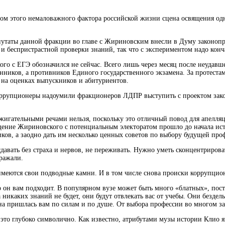
етом этого немаловажного фактора российской жизни сцена освящения о
депутаты данной фракции во главе с Жириновским внесли в Думу законо
и беспристрастной проверки знаний, так что с экспериментом надо конча
о с ЕГЭ обозначился не сейчас. Всего лишь через месяц после неудавш
нников, а противников Единого государственного экзамена. За протестам
на оценках выпускников и абитуриентов.
оррупционеры надоумили фракционеров ЛДПР выступить с проектом закона 
ажигательными речами нельзя, поскольку это отличный повод для апелляц
общение Жириновского с потенциальным электоратом прошло до начала и
ков, а заодно дать им несколько ценных советов по выбору будущей про
авать без страха и нервов, не переживать. Нужно уметь сконцентрироват
зражали.
 имеются свои подводные камни. И в том числе снова происки коррупцио
о он вам подходит. В популярном вузе может быть много «блатных», пост
икаких знаний не будет, они будут отвлекать вас от учебы. Они бездель
на пришлась вам по силам и по душе. От выбора профессии во многом з
это глубоко символично. Как известно, атрибутами музы истории Клио я