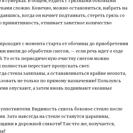
 в сумерках. В общем, ездить с грязными боковыми
еками сложно. Конечно, можно остановиться, набрать на
ждавшись, когда он начнет подтаивать, стереть грязь со
ную примитивность, отнимает заметное количество
 проходит с момента старта от обочины до приобретения
и имели до обработки снегом, — если речь идет о езде
ей. То есть периодическую очистку снегом можно
х полностью перестает пропускать свет.
да стекла заляпаны, а останавливаться крайне неохота,
зовать не только по прямому назначению! Пользуясь
время опускают, а затем вновь поднимают оконные
 уплотнители. Видимость сквозь боковое стекло после
я. Зато навсегда на стекле останутся царапины,
ими в дорожной слякоти! Так что же, получается,
ак!