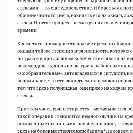
твердую штуковину в процессе парковки, особенно
стеклами — то еще удовольствие. И бороться с пот
обочине чистого снега, накидать его на окна и, до
стекла. Но этот процесс, несмотря на его очевид
времени.
Кроме того, примерно столько же времени обычно
окнами той же степени загрязненности, которую он
по трассе и при должном количестве слякоти на н
рекомендовать, лишь когда грязь на боковых окна
«Сообразительные» автовладельцы в ситуации, ког
вспоминают, что стеклоподъемники можно исполь
тем, что грязь полужидкая, они прямо на ходу на 
стекла.
При этом часть грязи стирается-размазывается об
такой операции становится немного лучше. На врем
оставленные песчинками, неизбежно присутствующ
грязь на боковых стеклах непобедима? Не совсем т