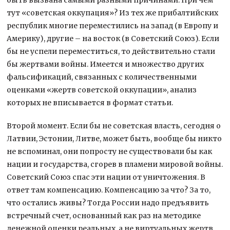
тут «советская оккупация»? Из тех же прибалтийских
республик многие переместились на запад (в Европу и
Америку), другие – на восток (в Советский Союз). Если
бы не успели переместиться, то действительно стали
бы жертвами войны. Имеется и множество других
фальсификаций, связанных с количественными
оценками «жертв советской оккупации», анализ
которых не вписывается в формат статьи.
Второй момент. Если бы не советская власть, сегодня о
Латвии, Эстонии, Литве, может быть, вообще бы никто
не вспоминал, они попросту не существовали бы как
нации и государства, сгорев в пламени мировой войны.
Советский Союз спас эти нации от уничтожения. В
ответ там компенсацию. Компенсацию за что? За то,
что остались живы? Тогда России надо предъявить
встречный счет, основанный как раз на методике
денежной оценки реальных, а не виртуальных жертв