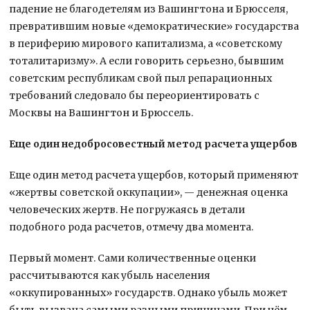
падение не благодетелям из Вашингтона и Брюсселя,
превратившим новые «демократические» государства
в периферию мирового капитализма, а «советскому
тоталитаризму». А если говорить серьезно, бывшим
советским республикам свой пыл репарационных
требований следовало бы переориентировать с
Москвы на Вашингтон и Брюссель.
Еще один недобросовестный метод расчета ущербов
Еще один метод расчета ущербов, который применяют
«жертвы советской оккупации», — денежная оценка
человеческих жертв. Не погружаясь в детали
подобного рода расчетов, отмечу два момента.
Первый момент. Сами количественные оценки
рассчитываются как убыль населения
«оккупированных» государств. Однако убыль может
быть вызвана самыми разными причинами. При чём