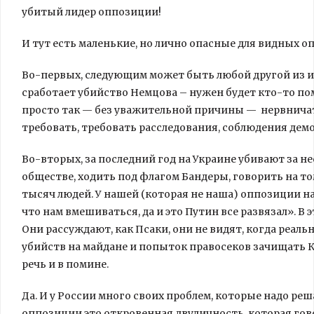
убитый лидер оппозиции!
И тут есть маленькие, но лично опасные для видных 
Во-первых, следующим может быть любой другой из их
сработает убийство Немцова – нужен будет кто-то п
просто так — без уважительной причины — нервничать,
требовать, требовать расследования, соблюдения демо
Во-вторых, за последний год на Украине убивают за н
обществе, ходить под флагом Бандеры, говорить на то
тысяч людей. У нашей (которая не наша) оппозиции на
что нам вмешиваться, да и это Путин все развязал». В 
Они рассуждают, как Псаки, они не видят, когда реал
убийств на майдане и попыток правосеков зачищать К
речь и в помине.
Да. И у России много своих проблем, которые надо реш
оппозиции это откровенная двуличность, которая гово