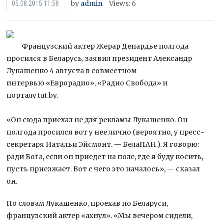
by
admin
Views: 6
05.08.2015 11:58
Французский актер Жерар Депардье полгода
просился в Беларусь, заявил президент Александр
Лукашенко 4 августа в совместном
интервью «Еврорадио», «Радио Свобода» и
порталу tut.by.
«Он сюда приехал не для рекламы Лукашенко. Он
полгода просился вот у нее лично
(вероятно, у пресс-
секретаря Натальи Эйсмонт. — БелаПАН.). Я говорю:
ради Бога, если он приедет на поле, где я буду косить,
пусть приезжает. Вот с чего это началось», — сказал
он.
По словам Лукашенко, проехав по Беларуси,
французский актер «ахнул». «Мы вечером сидели,