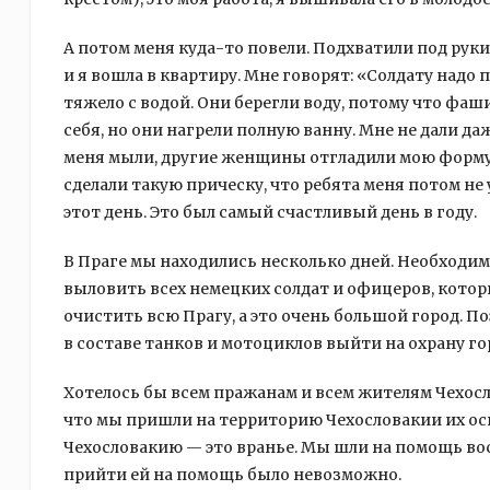
А потом меня куда-то повели. Подхватили под руки 
и я вошла в квартиру. Мне говорят: «Солдату надо 
тяжело с водой. Они берегли воду, потому что фаши
себя, но они нагрели полную ванну. Мне не дали д
меня мыли, другие женщины отгладили мою форму и
сделали такую прическу, что ребята меня потом не 
этот день. Это был самый счастливый день в году.
В Праге мы находились несколько дней. Необходим
выловить всех немецких солдат и офицеров, котор
очистить всю Прагу, а это очень большой город. 
в составе танков и мотоциклов выйти на охрану го
Хотелось бы всем пражанам и всем жителям Чехосл
что мы пришли на территорию Чехословакии их осв
Чехословакию — это вранье. Мы шли на помощь восс
прийти ей на помощь было невозможно.