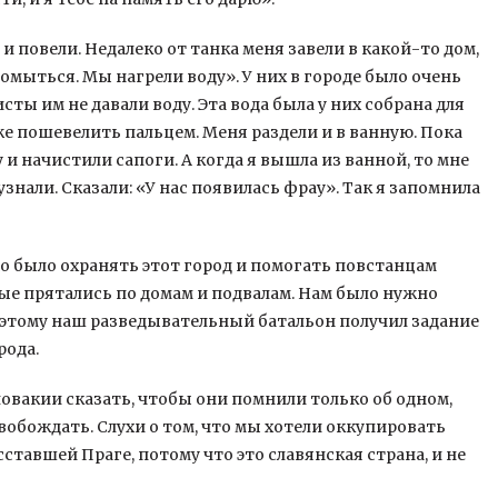
и повели. Недалеко от танка меня завели в какой-то дом,
помыться. Мы нагрели воду». У них в городе было очень
сты им не давали воду. Эта вода была у них собрана для
аже пошевелить пальцем. Меня раздели и в ванную. Пока
 начистили сапоги. А когда я вышла из ванной, то мне
узнали. Сказали: «У нас появилась фрау». Так я запомнила
о было охранять этот город и помогать повстанцам
ые прятались по домам и подвалам. Нам было нужно
Поэтому наш разведывательный батальон получил задание
рода.
овакии сказать, чтобы они помнили только об одном,
обождать. Слухи о том, что мы хотели оккупировать
тавшей Праге, потому что это славянская страна, и не