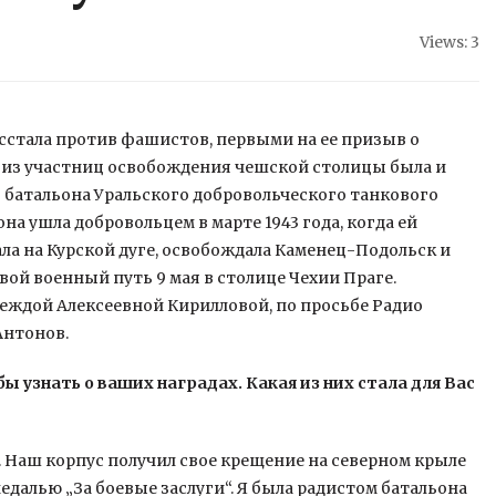
Views: 3
осстала против фашистов, первыми на ее призыв о
 из участниц освобождения чешской столицы была и
 батальона Уральского добровольческого
танкового
на ушла добровольцем в марте 1943 года, когда ей
ала на Курской дуге, освобождала Каменец-Подольск и
вой военный путь 9 мая в столице Чехии Праге.
еждой Алексеевной Кирилловой, по просьбе Радио
Антонов.
ы узнать о ваших наградах. Какая из них стала для Вас
 Наш корпус получил свое крещение на северном крыле
едалью „За боевые заслуги“. Я была радистом батальона