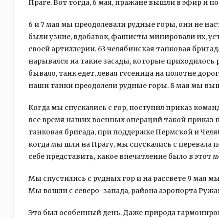
Праге. Вот тогда, 6 мая, пражане вышли в эфир и 
6 и 7 мая мы преодолевали рудные горы, они не на
были узкие, вдобавок, фашисты минировали их, ус
своей артиллерии. 63 челябинская танковая бригад
нарывался на такие засады, которые приходилось 
бывало, танк едет, левая гусеница на полотне доро
наши танки преодолели рудные горы. 8 мая мы выш
Когда мы спускались с гор, поступил приказ коман
все время наших военных операций такой приказ п
танковая бригада, при поддержке Пермской и Челя
когда мы шли на Прагу, мы спускались с перевала
себе представить, какое впечатление было в этот 
Мы спустились с рудных гор и на рассвете 9 мая мы
Мы вошли с северо-запада, района аэропорта Ружа
Это был особенный день. Даже природа гармонирова