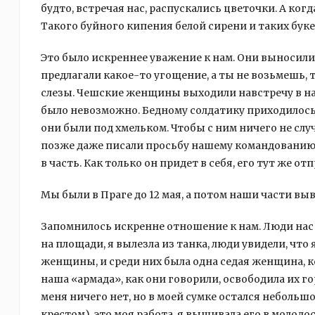
будто, встречая нас, распускались цветочки. А ког
Такого буйного кипения белой сирени и таких бук
Это было искреннее уважение к нам. Они выносили н
предлагали какое-то угощение, а ты не возьмешь, т
слезы. Чешские женщины выходили навстречу в н
было невозможно. Бедному солдатику приходилось п
они были под хмельком. Чтобы с ним ничего не случ
позже даже писали просьбу нашему командованию, 
в часть. Как только он придет в себя, его тут же от
Мы были в Праге до 12 мая, а потом наши части вы
Запомнилось искренне отношение к нам. Люди нас
на площади, я вылезла из танка, люди увидели, что
женщины, и среди них была одна седая женщина, к
наша «армада», как они говорили, освободила их гор
меня ничего нет, но в моей сумке остался неболь
крестом), это моя работа, я вышивала его в молодос