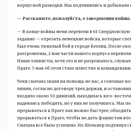
корпусной разведки. Мы подчинялись и добывали 
— Расскажите, пожалуйста, о завершении войны.
— В конце войны меня перевели в 61 Свердловскую 
задание — отрезать немецкие войска, которые спеш
был очень тяжелый бой в городе Беелиц. После ок
разгромлены, 2 мая части нашего корпуса перевели 
Наши танкисты, хотя это и не разрешалось, слушали
Праге. 5 мая об этом стало известно и командовани
Чехи сначала звали на помощь не нас, а союзные в
линии, согласно договору трех держав, и остановил
входило около 50 дивизий, находилась юго-восточ
надеялись победить, но у них не получилось. Мы п
прорываться к Праге как можно быстрее, обходить
прорываться к Праге, чтобы не дать фашистам взор
Сначала все было успешно. Но Шельнер подтянул с