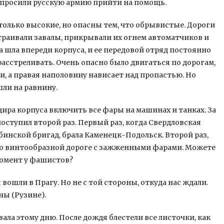
попросили русскую армию прийти на помощь.
столько высокие, но опасны тем, что обрывистые. Дороги
траивали завалы, прикрывали их огнем автоматчиков и
а шла впереди корпуса, и ее передовой отряд постоянно
расстреливать. Очень опасно было двигаться по дорогам,
ги, а правая наполовину нависает над пропастью. Но
ли на равнину.
дира корпуса включить все фары на машинах и танках. За
оступил второй раз. Первый раз, когда Свердловская
бинской бригад, брала Каменецк-Подольск. Второй раз,
 по винтообразной дороге с зажженными фарами. Можете
момент у фашистов?
 вошли в Прагу. Но не с той стороны, откуда нас ждали.
ны (Рузине).
ла этому дню. После дождя блестели все листочки, как