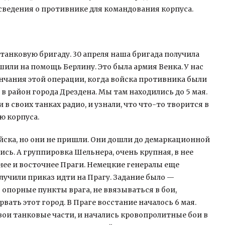
сведения о противнике для командования корпуса.
танковую бригаду. 30 апреля наша бригада получила
или на помощь Берлину. Это была армия Венка. У нас
ончания этой операции, когда войска противника были
в район города Дрездена. Мы там находились до 5 мая.
 в своих танках радио, и узнали, что что-то творится в
ю корпуса.
ойска, но они не пришли. Они дошли до демаркационной
ись. А группировка Шельнера, очень крупная, в нее
нее и восточнее Праги. Немецкие генералы еще
олучили приказ идти на Прагу. Задание было —
 опорные пункты врага, не ввязываться в бои,
вать этот город. В Праге восстание началось 6 мая.
вои танковые части, и начались кровопролитные бои в