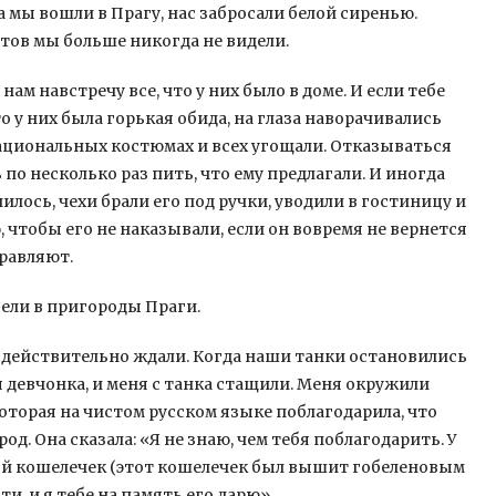
да мы вошли в Прагу, нас забросали белой сиренью.
етов мы больше никогда не видели.
ам навстречу все, что у них было в доме. И если тебе
о у них была горькая обида, на глаза наворачивались
ациональных костюмах и всех угощали. Отказываться
о несколько раз пить, что ему предлагали. И иногда
илось, чехи брали его под ручки, уводили в гостиницу и
чтобы его не наказывали, если он вовремя не вернется
правляют.
вели в пригороды Праги.
 действительно ждали. Когда наши танки остановились
 я девчонка, и меня с танка стащили. Меня окружили
оторая на чистом русском языке поблагодарила, что
од. Она сказала: «Я не знаю, чем тебя поблагодарить. У
шой кошелечек (этот кошелечек был вышит гобеленовым
ти, и я тебе на память его дарю».