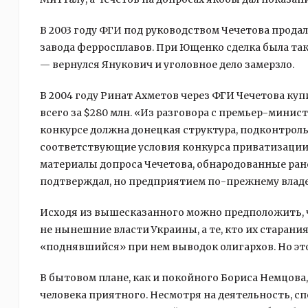
В 2003 году ФГИ под руководством Чечетова прод
завода ферросплавов. При Ющенко сделка была так
— вернулся Янукович и уголовное дело замерзло.
В 2004 году Ринат Ахметов через ФГИ Чечетова ку
всего за $280 млн. «Из разговора с премьер-минис
конкурсе должна донецкая структура, подконтроль
соответствующие условия конкурса приватизации
материалы допроса Чечетова, обнародованные ране
подтверждал, но предприятием по-прежнему владе
Исходя из вышесказанного можно предположить, ч
не нынешние власти Украины, а те, кто их старани
«поднявшийся» при нем выводок олигархов. Но это
В бытовом плане, как и покойного Бориса Немцова
человека приятного. Несмотря на деятельность, 