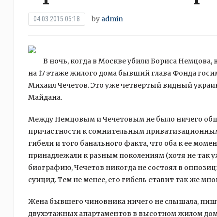
by
admin
04.03.2015 05:18
В ночь, когда в Москве убили Бориса Немцова,
на 17 этаже жилого дома бывший глава Фонда гос
Михаил Чечетов. Это уже четвертый видный украи
Майдана.
Между Немцовым и Чечетовым не было ничего об
причастности к сомнительным приватизационным с
гибели и того банального факта, что оба к ее мо
принадлежали к разным поколениям (хотя не так у
биографию, Чечетов никогда не состоял в оппозиции
суицид. Тем не менее, его гибель ставит так же мн
Жена бывшего чиновника ничего не слышала, пишу
двухэтажных апартаментов в высотном жилом доме