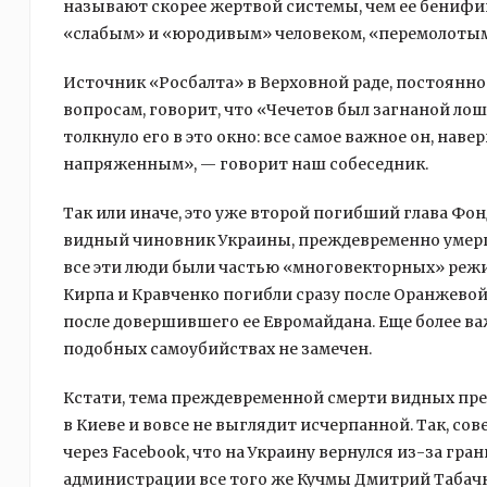
называют скорее жертвой системы, чем ее бенифи
«слабым» и «юродивым» человеком, «перемолоты
Источник «Росбалта» в Верховной раде, постоянн
вопросам, говорит, что «Чечетов был загнаной лош
толкнуло его в это окно: все самое важное он, навер
напряженным», — говорит наш собеседник.
Так или иначе, это уже второй погибший глава Фо
видный чиновник Украины, преждевременно умерш
все эти люди были частью «многовекторных» режим
Кирпа и Кравченко погибли сразу после Оранжево
после довершившего ее Евромайдана. Еще более в
подобных самоубийствах не замечен.
Кстати, тема преждевременной смерти видных пр
в Киеве и вовсе не выглядит исчерпанной. Так, с
через Facebook, что на Украину вернулся из-за гра
администрации все того же Кучмы Дмитрий Табачн