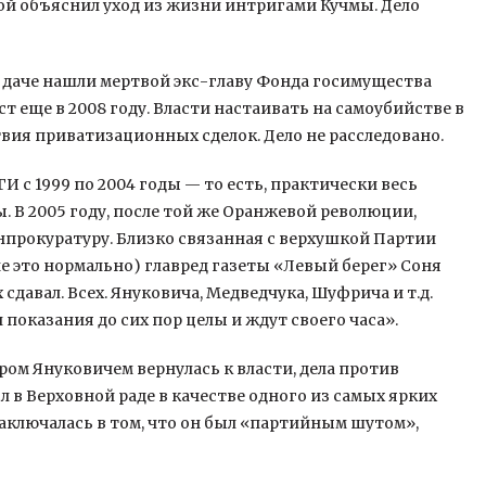
рой объяснил уход из жизни интригами Кучмы. Дело
 на даче нашли мертвой экс-главу Фонда госимущества
 еще в 2008 году. Власти настаивать на самоубийстве в
ствия приватизационных сделок. Дело не расследовано.
И с 1999 по 2004 годы — то есть, практически весь
. В 2005 году, после той же Оранжевой революции,
енпрокуратуру. Близко связанная с верхушкой Партии
не это нормально) главред газеты «Левый берег» Соня
сдавал. Всех. Януковича, Медведчука, Шуфрича и т.д.
и показания до сих пор целы и ждут своего часа».
тором Януковичем вернулась к власти, дела против
л в Верховной раде в качестве одного из самых ярких
аключалась в том, что он был «партийным шутом»,