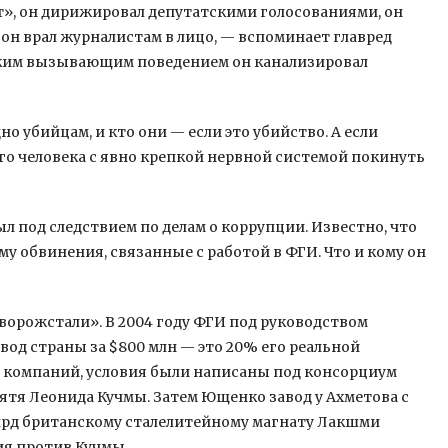
т», он дирижировал депутатскими голосованиями, он
он врал журналистам в лицо, — вспоминает главред
аким вызывающим поведением он канализировал
но убийцам, и кто они — если это убийство. А если
ого человека с явно крепкой нервной системой покинуть
ыл под следствием по делам о коррупции. Известно, что
у обвинения, связанные с работой в ФГИ. Что и кому он
ворожстали». В 2004 году ФГИ под руководством
од страны за $800 млн — это 20% его реальной
о компаний, условия были написаны под консорциум
ятя Леонида Кучмы. Затем Ющенко завод у Ахметова с
млрд британскому сталелитейному магнату Лакшми
ия против Кучмы.