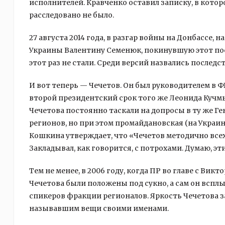
исполнителей. Кравченко оставил записку, в кото
расследовано не было.
27 августа 2014 года, в разгар войны на Донбассе,
Украины Валентину Семенюк, покинувшую этот пост
этот раз не стали. Среди версий назвались послед
И вот теперь — Чечетов. Он был руководителем в ФГ
второй президентский срок того же Леонида Кучмы
Чечетова постоянно таскали на допросы в ту же Г
регионов, но при этом промайдановская (на Украи
Кошкина утверждает, что «Чечетов методично всех 
Закладывал, как говорится, с потрохами. Думаю, эт
Тем не менее, в 2006 году, когда ПР во главе с Вик
Чечетова были положены под сукно, а сам он всплы
спикеров фракции регионалов. Яркость Чечетова з
называвшим вещи своими именами.