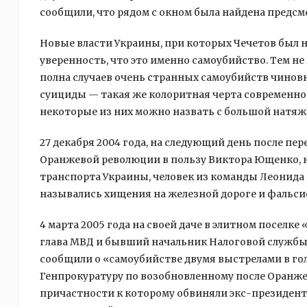
сообщили, что рядом с окном была найдена предс
Новые власти Украины, при которых Чечетов был не
уверенность, что это именно самоубийство. Тем не
полна случаев очень странных самоубийств чинов
суициды — такая же колоритная черта современно
некоторые из них можно назвать с большой натяж
27 декабря 2004 года, на следующий день после п
Оранжевой революции в пользу Виктора Ющенко, на
транспорта Украины, человек из команды Леонида 
назывались хищения на железной дороге и фальсиф
4 марта 2005 года на своей даче в элитном поселк
глава МВД и бывший начальник Налоговой службы 
сообщили о «самоубийстве двумя выстрелами в голо
Генпрокуратуру по возобновленному после Оранжев
причастности к которому обвиняли экс-президента