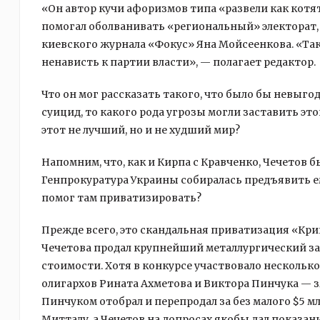
«Он автор кучи афоризмов типа «развели как котя
помогал оболванивать «региональный» электорат, 
киевского журнала «Фокус» Яна Мойсеенкова. «Т
ненависть к партии власти», — полагает редактор.
Что он мог рассказать такого, что было бы невыгод
суицид, то какого рода угрозы могли заставить эт
этот не лучший, но и не худший мир?
Напомним, что, как и Кирпа с Кравченко, Чечетов б
Генпрокуратура Украины собиралась предъявить ем
помог там приватизировать?
Прежде всего, это скандальная приватизация «Кри
Чечетова продал крупнейший металлургический зав
стоимости. Хотя в конкурсе участвовало нескольк
олигархов Рината Ахметова и Виктора Пинчука — з
Пинчуком отобрал и перепродал за без малого $5 
Митталу, а Чечетов на допросах якобы дал показан