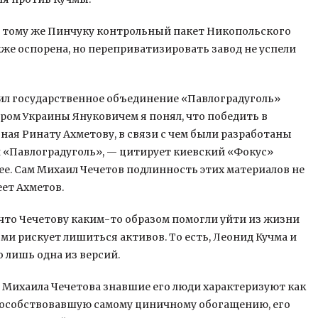
ал тому же Пинчуку контрольный пакет Никопольского
же оспорена, но переприватизировать завод не успели
пил государственное объединение «Павлоградуголь»
тром Украины Януковичем я понял, что победить в
ная Ринату Ахметову, в связи с чем были разработаны
 «Павлоградуголь», — цитирует киевский «Фокус»
е. Сам Михаил Чечетов подлинность этих материалов не
ет Ахметов.
то Чечетову каким-то образом помогли уйти из жизни
ями рискует лишиться активов. То есть, Леонид Кучма и
 лишь одна из версий.
, Михаила Чечетова знавшие его люди характеризуют как
способствовавшую самому циничному обогащению, его