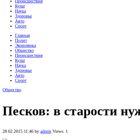
Происшествия
Культ
Наука
Здоровье
Авто
Спорт
Главная
Полит
Экономика
Общество
Происшествия
Культ
Наука
Здоровье
Авто
Спорт
Общество
Песков: в старости ну
28.02.2015 11:46
by
admin
Views: 1