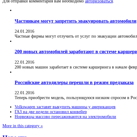
Для отправки комментария вам необходимо
авторизоваться
.
Частникам могут запретить эвакуировать автомобили
24.01.2016
Частные фирмы могут отлучить от услуг по эвакуации автомобилей
200 новых автомобилей заработают в системе каршер
22.01.2016
200 новых машин заработает в системе каршеринга в начале февра
Российские автодилеры перешли в режим предзаказа
22.01.2016
Теперь приобрести модель, пользующуюся низким спросом в Росс
Volkswagen заставят выкупить машины у американцев
ГАЗ на две недели остановил конвейер
Норвежцы массово пересаживаются на электромобили
More in this category »