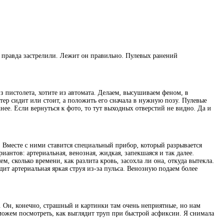
 и правда застрелили. Лежит он правильно. Пулевых ранений
з пистолета, хотите из автомата. Делаем, высушиваем феном, в
тер сидит или стоит, а положить его сначала в нужную позу. Пулевые
ее. Если вернуться к фото, то тут выходных отверстий не видно. Да и
. Вместе с ними ставится специальный прибор, который разрывается
антов: артериальная, венозная, жидкая, запекшаяся и так далее.
м, сколько времени, как разлита кровь, засохла ли она, откуда вытекла.
одит артериальная яркая струя из-за пульса. Венозную подаем более
а. Он, конечно, страшный и картинки там очень неприятные, но нам
 можем посмотреть, как выглядит труп при быстрой асфиксии. Я снимала