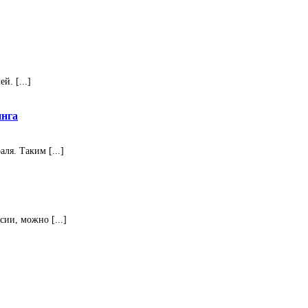
. [...]
инга
ля. Таким [...]
ии, можно [...]