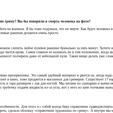
по гриму? Вы бы поверили в смерть человека на фото?
бота не вызвала. Я бы тоже подумала, что он мертв. Как будто человека
улевые ранения делаются очень просто.
ожем слепить любое пулевое ранение буквально за пять минут. Хотите и
 льется кровь. Самое главное ее наливать не в том положении, когда ак
разнесет полчерепа даже от небольшой пули. Такие вещи делать уже сложн
овью презервативы. Это самый удобный материал и рвется он, когда надо
т в кино, тоже продается в магазинах для гримеров. Существует 17 вари
 есть и тара размером с лак для ногтей. Мы читаем по сценарию и вычисляе
ез трубочку подаем жидкость из-за угла, вот у него из шеи толчками вых
собенности. Для этого я с собой всегда беру справочник судмедэксперт
отреть, сделала обложку «справочник художника по гриму». А внутри мы