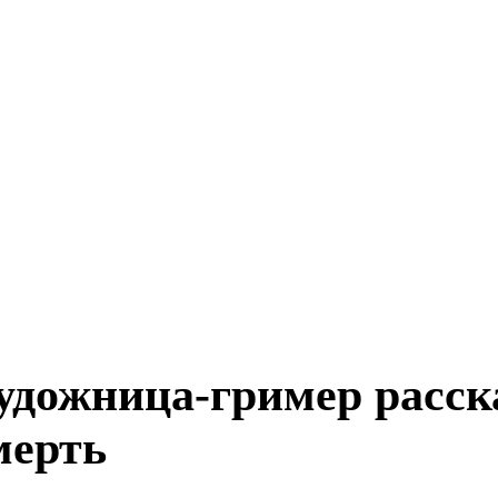
удожница-гример расск
мерть