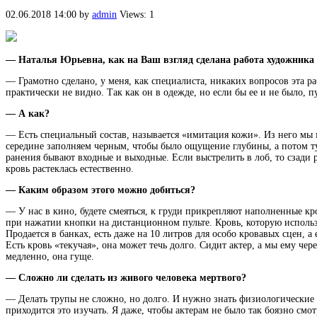
02.06.2018 14:00
by
admin
Views: 1
— Наталья Юрьевна, как на Ваш взгляд сделана работа художника 
— Грамотно сделано, у меня, как специалиста, никаких вопросов эта ра
практически не видно. Так как он в одежде, но если бы ее и не было, п
— А как?
— Есть специальный состав, называется «имитация кожи». Из него мы м
середине заполняем черным, чтобы было ощущение глубины, а потом туда
ранения бывают входные и выходные. Если выстрелить в лоб, то сзади 
кровь растеклась естественно.
— Каким образом этого можно добиться?
— У нас в кино, будете смеяться, к груди прикрепляют наполненные кр
при нажатии кнопки на дистанционном пульте. Кровь, которую использую
Продается в банках, есть даже на 10 литров для особо кровавых сцен, а
Есть кровь «текучая», она может течь долго. Сидит актер, а мы ему чер
медленно, она гуще.
— Сложно ли сделать из живого человека мертвого?
— Делать трупы не сложно, но долго. И нужно знать физиологические о
приходится это изучать. Я даже, чтобы актерам не было так боязно см