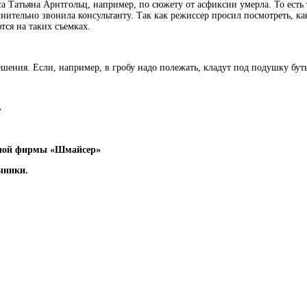
са Татьяна Арнтгольц, например, по сюжету от асфиксии умерла. То ест
нительно звонила консультанту. Так как режиссер просил посмотреть, как
тся на таких съемках.
решения. Если, например, в гробу надо полежать, кладут под подушку бу
»
ейной фирмы «Шмайсер»
чники.