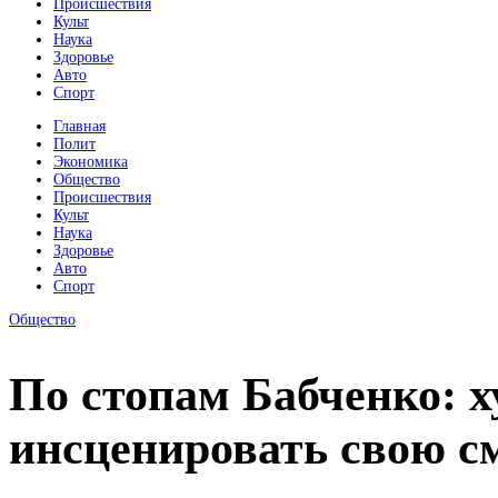
Происшествия
Культ
Наука
Здоровье
Авто
Спорт
Главная
Полит
Экономика
Общество
Происшествия
Культ
Наука
Здоровье
Авто
Спорт
Общество
По стопам Бабченко: х
инсценировать свою с