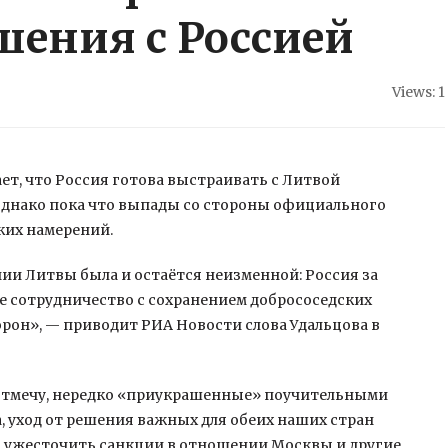
ения с Россией
Views: 1
ет, что Россия готова выстраивать с Литвой
Однако пока что выпады со стороны официального
ких намерений.
ии Литвы была и остаётся неизменной: Россия за
е сотрудничество с сохранением добрососедских
рон», — приводит РИА Новости слова Удальцова в
отмечу, нередко «приукрашенные» поучительными
а, уход от решения важных для обеих наших стран
 ужесточить санкции в отношении Москвы и другие