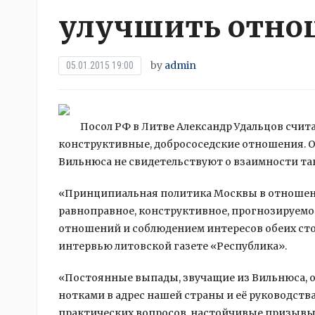
улучшить отнош
by
admin
05.01.2015 19:00
Посол РФ в Литве Александр Удальцов счита
конструктивные, добрососедские отношения. 
Вильнюса не свидетельствуют о взаимности та
«Принципиальная политика Москвы в
отношен
равноправное, конструктивное, прогнозируемо
отношений и соблюдением интересов обеих сто
интервью литовской газете «Республика».
«Постоянные выпады, звучащие из Вильнюса, 
нотками в адрес нашей страны и её руководств
практических вопросов, настойчивые призывы