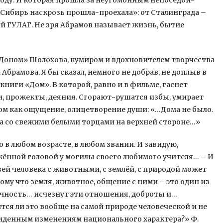
оду. И которая прошла за неугомонным непоседой-
Сибирь наскрозь прошла-проехала»: от Сталинграда –
й ГУЛАГ. Не зря Абрамов называет жизнь, бытие
Доном» Шолохова, кумиром и вдохновителем творчества
Абрамова. Я бы сказал, немного не добрав, не доплыв в
иги «Дом». В которой, равно и в фильме, гаснет
и, прожекты, деяния. Сгорают-рушатся избы, умирает
 дом как ощущение, олицетворение души: «…Дома не было.
на со свежими белыми торцами на верхней стороне…»
 в любом возрасте, в любом звании. И завидую,
жённой головой у могилы своего любимого учителя… – И
язей человека с животными, с землёй, с природой может
му что земля, животное, общение с ними – это один из
ечность… исчезнут эти отношения, доброты и…
ится ли это вообще на самой природе человеческой и не
виденным изменениям национального характера?» Ф.