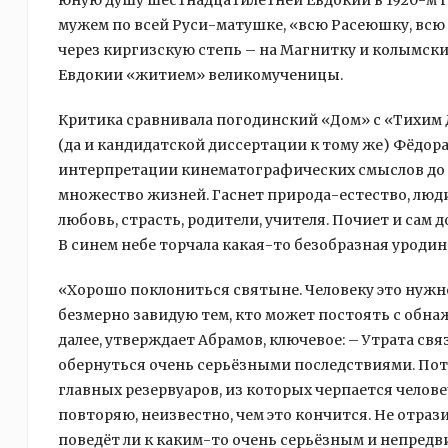
юную душу шестнадцатилетней Евдокии в 1920-м г
мужем по всей Руси-матушке, «всю Расеюшку, всю 
через киргизскую степь – на Магнитку и колымски
Евдокии «житием» великомученицы.
Критика сравнивала погодинский «Дом» с «Тихим 
(да и кандидатской диссертации к тому же) Фёдора 
интерпретации кинематографических смыслов до кн
множество жизней. Гаснет природа-естество, люд
любовь, страсть, родители, учителя. Почиет и сам
В синем небе торчала какая-то безобразная уроди
«Хорошо поклониться святыне. Человеку это нужно
безмерно завидую тем, кто может постоять с обна
далее, утверждает Абрамов, ключевое: – Утрата св
обернуться очень серьёзными последствиями. Пото
главных резервуаров, из которых черпается челов
повторяю, неизвестно, чем это кончится. Не отраз
поведёт ли к каким-то очень серьёзным и непред