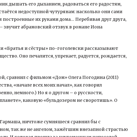
мик дышать его дыханием, радоваться его радостям,
остаётся недоступной чутурянам: насколько они сами
построенные их руками дома… Перебивая друг друга,
– звучит абрамовский отзвук в романе Иона
гии «Братья и сёстры» по-гоголевски рассказывают
щество. Оно печалится, упрекает, радуется, рождается,
ой, сравнил с фильмом «Дом» Олега Погодина (2011)
тва, «начале всех моих начал», как говорил
нно, немного.) Но я о другом – о русскости,
 планете», каковую «бульдозером не своротишь». О
 Гармаша, ничтоже сумняшеся сравнил бы с
ом, так же не ангелом, зажёгшим внезапной страстью