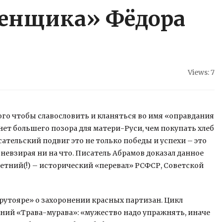
венщика» Фёдора
Views: 7
го чтобы славословить и кланяться во имя «оправдания
о нет большего позора для матери-Руси, чем покупать хлеб
исательский подвиг
это не только победы и успехи – это
евзирая ни на что. Писатель Абрамов доказал данное
етний(!) – исторический «перевал» РСФСР, Советской
утояре» о захоронении красных партизан. Цикл
ий «Трава-мурава»: «мужество надо упражнять, иначе