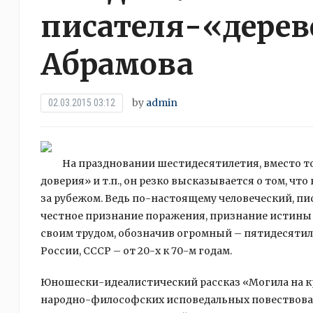
писателя-«дере
Абрамова
by
admin
02.03.2015 03:12
На праздновании шестидесятилетия, вместо то
доверия» и т.п., он резко высказывается о том, чт
за рубежом. Ведь по-настоящему человеческий, п
честное признание поражения, признание истины н
своим трудом, обозначив огромный – пятидесятил
России, СССР – от 20-х к 70-м годам.
Юношески-идеалистический рассказ «Могила на кр
народно-философских исповедальных повествован