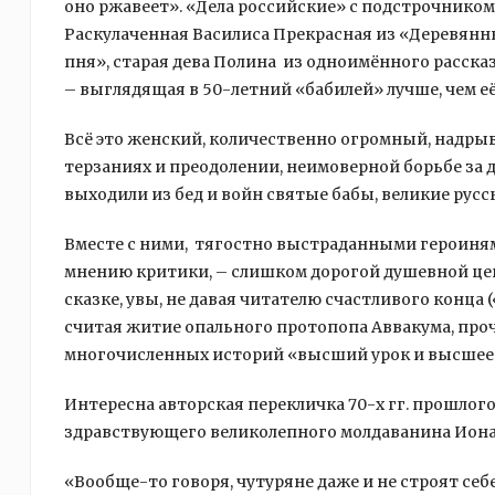
оно ржавеет». «Дела российские» с подстрочником:
Раскулаченная Василиса Прекрасная из «Деревянных
пня», старая дева Полина из одноимённого рассказ
– выглядящая в 50-летний «бабилей» лучше, чем её
Всё это женский, количественно огромный, надры
терзаниях и преодолении, неимоверной борьбе за д
выходили из бед и войн святые бабы, великие ру
Вместе с ними, тягостно выстраданными героинями
мнению критики, – слишком дорогой душевной цено
сказке, увы, не давая читателю счастливого конца
считая житие опального протопопа Аввакума, проч
многочисленных историй «высший урок и высшее о
Интересна авторская перекличка 70-х гг. прошлого
здравствующего великолепного молдаванина Иона 
«Вообще-то говоря, чутуряне даже и не строят себе