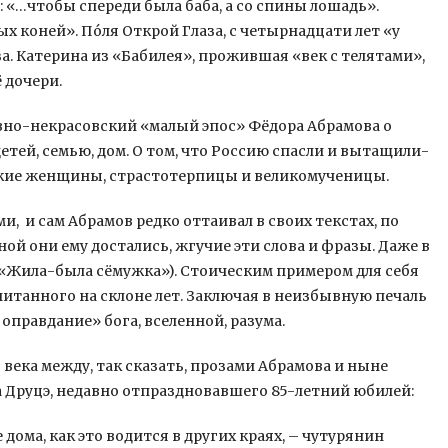
 «…чтобы спереди была баба, а со спины лошадь».
 коней». По́ля Открой Глаза, с четырнадцати лет «у
а. Катерина из «Бабилея», прожившая «век с телятами»,
 дочери.
вно-некрасовский «малый эпос» Фёдора Абрамова о
етей, семью, дом. О том, что Россию спасли и вытащили-
сские женщины, страстотерпицы и великомученицы.
, и сам Абрамов редко оттаивал в своих текстах, по
й они ему достались, жгучие эти слова и фразы. Даже в
 («Жила-была сёмужка»). Стоическим примером для себя
итанного на склоне лет. Заключая в неизбывную печаль
правдание» бога, вселенной, разума.
 века между, так сказать, прозами Абрамова и ныне
Друцэ, недавно отпраздновавшего 85-летний юбилей:
 дома, как это водится в других краях, – чутурянин