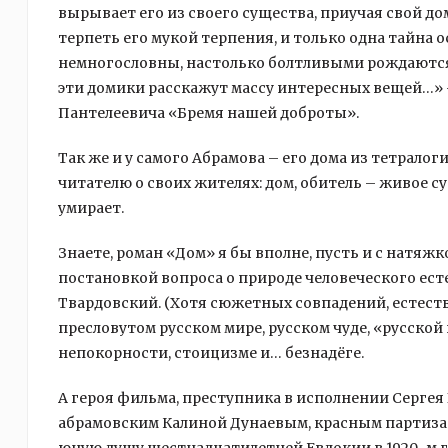
вырывает его из своего существа, приучая свой до
терпеть его мукой терпения, и только одна тайна 
немногословны, настолько болтливыми рождаются 
эти домики расскажут массу интересных вещей…» 
Пантелеевича «Бремя нашей доброты».
Так же и у самого Абрамова – его дома из тетрало
читателю о своих жителях: дом, обитель – живое су
умирает.
Знаете, роман «Дом» я бы вполне, пусть и с натяжк
постановкой вопроса о природе человеческого естес
Твардовский. (Хотя сюжетных совпадений, естестве
пресловутом русском мире, русском чуде, «русской
непокорности, стоицизме и… безнадёге.
А героя фильма, преступника в исполнении Сергея
абрамовским Калиной Дунаевым, красным партизан