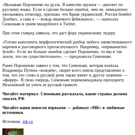
«Вызываю Порошенко на дуэль. В качестве оружия — диктант по
русскому языку. Если я сделаю больше ошибок, чем он, немедленно
увольняюсь отовсюду, признаю, что Крым украинский, Россия бомбит
Донбасс, а сама я — вождь мирового фейкньюса», — написала
Симоньян в своем микроблоге в Twitter.
При этом главред заявила, что даст фору украинскому лидеру.
«Готова выполнить морфологический разбор любого заимствованного
наречия и разговорного прилагательного. Например, «перманентно
бухой». Если же больше ошибок сделает Порошенко, то мы и так
знали, что он существительное», — предложила Симоньян.
Ранее Порошенко заявил о том, что Симоньян, которая назвала
Владимира Путина «вождём», скорее всего имела представление о
том, что это слово в русской речи также имеет и другое значение —
«фюрер». В свою очередь, Симоньян порекомендовала президенту
Незалежной не учить ее русской грамоте.
Читайте материал: Симоньян рассказала, какие страны должна
спасать РФ
Читайте наши новости первыми — добавьте «МК» в любимые
источники.
Источник:
mk.ru