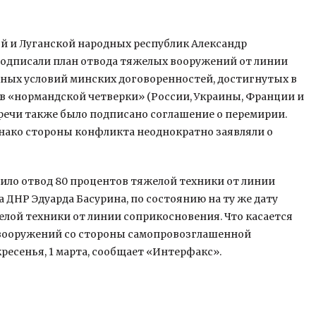
й и Луганской народных республик Александр
подписали план отвода тяжелых вооружений от линии
вных условий минских договоренностей, достигнутых в
в «нормандской четверки» (России, Украины, Франции и
тречи также было подписано соглашение о перемирии.
однако стороны конфликта неоднократно заявляли о
вило отвод 80 процентов тяжелой техники от линии
ДНР Эдуарда Басурина, по состоянию на ту же дату
лой техники от линии соприкосновения. Что касается
х вооружений со стороны самопровозглашенной
ресенья, 1 марта, сообщает «Интерфакс».