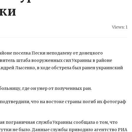
ски
Views: 1
айоне поселка Пески неподалеку от донецкого
тавитель штаба вооруженных сил Украины в районе
ндрей Лысенко, в ходе обстрела был ранен
украинский
ольницу, где он умер от полученных ран.
подтвердили, что на востоке страны погиб их фотограф
ная пограничная служба Украины сообщала о том, что
 сутки не было. Данные службы приводило агентство РИА