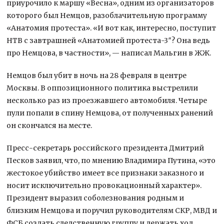
приурочило к маршу «Весна», одним из организаторов
которого был Немцов, разоблачительную программу
«Анатомия протеста». «И вот как, интересно, поступит
НТВ с завтрашней «Анатомией протеста-3″? Она ведь
про Немцова, в частности», — написал Мальгин в ЖЖ.
Немцов был убит в ночь на 28 февраля в центре
Москвы. В оппозиционного политика выстрелили
несколько раз из проезжавшего автомобиля. Четыре
пули попали в спину Немцова, от полученных ранений
он скончался на месте.
Пресс-секретарь российского президента Дмитрий
Песков заявил, что, по мнению Владимира Путина, «это
жестокое убийство имеет все признаки заказного и
носит исключительно провокационный характер».
Президент выразил соболезнования родным и
близким Немцова и поручил руководителям СКР, МВД и
ФСБ создать следственную группу и держать ход