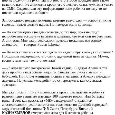
пор не получил на руки. Да и о том, что второе исследование также
выявило наличие алкоголя в крови его 6-летнего сына, мужчина узнал
из СМИ. Следователи эту информацию папе ребенка почему-то не
посчитали
нужным сообщить.
За последнюю неделю мужчина заметно вымотался — говорит тихим
голосом, делает долгие паузы. Но намерен идти до конца.
— На эксгумацию я не дам согласие до тех пор, пока не будут
испробованы все другие варианты доказать, что мой сын не был пьян.
А они есть. Мне уже предложили помощь несколько известных
адвокатов, — говорит Роман Шимко.
— Но может мальчик все же где-то по недосмотру хлебнул спиртного?
Проходила информация, что они с дедушкой шли из садика. Может,
воспитатели там что-то отмечали?
— 23 апреля было воскресенье. Какой садик…С дедом Алеша в тот
день прогуливался совсем недолго. Сперва сын гулял с мамой и
бабушкой. Но потом женщины пошли в магазин, а Алешку передали
дедушке. Не успела жена дойти до супермаркета, как случилась
трагедия.
Мы уже писали, что 2,7 промилле в крови шестилетнего ребенка
равносильно выпитым натощак 100 граммам водки. Или бутылке
вина. И это, как рассказал «МК» заведующий отделением
анестезиологии, реаниматологии, токсикологии Детской городской
хирургической больницы № 5 Санкт-Петербурга
Виталий
КАЗИАХМЕДОВ
смертельная доза для 6-летнего ребенка.