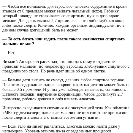
— Чтобы все понимали, для взрослого человека содержание в крови
этанола от 6 промилле может вызвать летальный исход. Ребенку,
который никогда не сталкивался со спиртным, нужна доза вдвое
меньше. Для дошкольника 2,7 промилле — это либо глубокая кома,
либо также смерть. Конечно, каждый организм индивидуален, но в
данном случае допущений быть не может.
— То есть бегать или ходить после такого количества спиртного
мальчик не мог?
— Нет.
Виталий Анварович рассказал, что иногда к нему в отделение
привозят малышей, по недосмотру взрослых хлебнувших спиртного с
праздничного стола. Но речь идет лишь об одном глотке.
— Больше дети выпить не смогут, для них любое спиртное горькое.
При этом содержание этанола в крови таких пациентов может быть не
больше 0,5 промилле. И у них уже наблюдается вялость, сонливость,
шаткость походки, нарушение координации. Чтобы достигнуть 2,7
промилле, ребенок должен в себя вливать алкоголь.
Интересно складывается ситуация и с эксгумацией тела. Как объяснил
«МК» судмедэксперт, даже если мальчик не пил спиртное при жизни,
после смерти этанол в его тканях все же могут найти.
— Если тело начинает разлагаться, алкоголь можно найти даже у
непьющего. Уровень этанола из-за определенных процессов