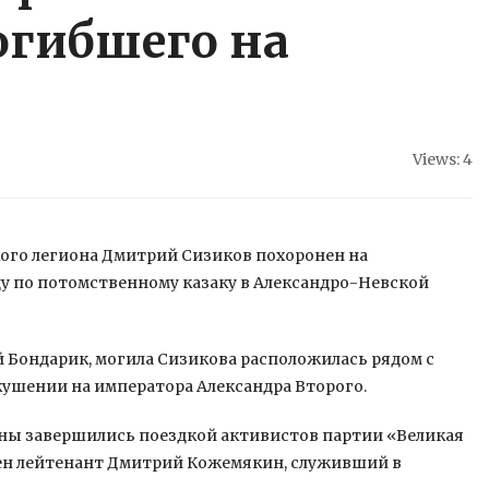
огибшего на
Views: 4
ого легиона Дмитрий Сизиков похоронен на
у по потомственному казаку в Александро-Невской
й Бондарик,
могила Сизикова расположилась рядом с
кушении на императора Александра Второго.
ины завершились поездкой активистов партии «Великая
нен лейтенант Дмитрий Кожемякин, служивший в