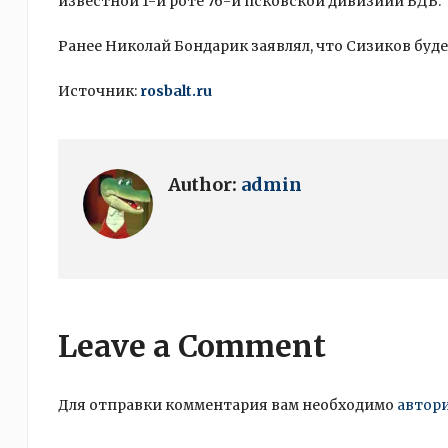
известной 1-й роте 76-й псковской дивизиии ВДВ.
Ранее Николай Бондарик заявлял, что Сизиков буд
Источник:
rosbalt.ru
Author:
admin
Leave a Comment
Для отправки комментария вам необходимо
автор