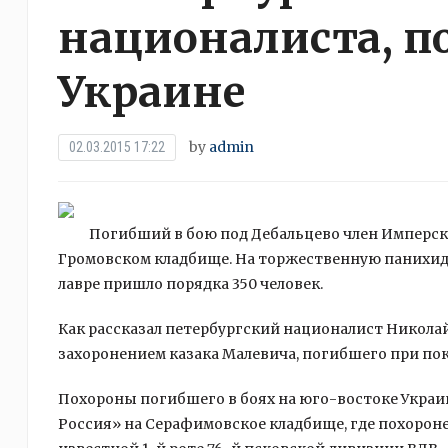
националиста, п
Украине
by
admin
02.03.2015 17:22
Погибший в бою под Дебальцево член Имперск
Громовском кладбище. На торжественную панихид
лавре пришло порядка 350 человек.
Как рассказал петербургский националист Никола
захоронением казака Малевича, погибшего при по
Похороны погибшего в боях на юго-востоке Укра
Россия» на Серафимовское кладбище, где похоро