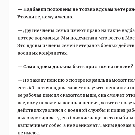
— Надбавки положены не только вдовам ветеранов
Уточните, кому именно.
— Другие члены семьи имеют право на такие надбав
потере кормильца. Мы подсчитали, что всего в Мо
Это вдовы и члены семей ветеранов боевых действ
военных конфликтах.
— Сами вдовы должны быть при этом на пенсии?
— По закону пенсию о потере кормильца может пол
есть 40-летняя вдова может получать пенсию за по
ее рабочая пенсия окажется выше, она сможет отка
все, кому положена военная пенсия, хотят ее получа
действиях уволился с военной службы и пошел раб
высокую зарплату, его близкие чаще всего выбира
выплачивает собес, а не военкомат. Таким вдовам в
не имеют.