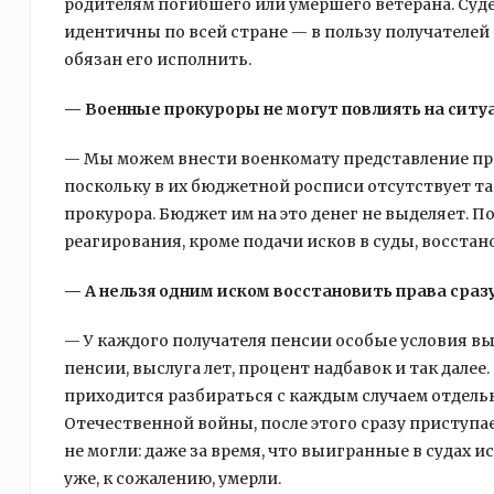
родителям погибшего или умершего ветерана. Су
идентичны по всей стране — в пользу получателей
обязан его исполнить.
— Военные прокуроры не могут повлиять на ситу
— Мы можем внести военкомату представление прок
поскольку в их бюджетной росписи отсутствует та
прокурора. Бюджет им на это денег не выделяет. 
реагирования, кроме подачи исков в суды, восста
— А нельзя одним иском восстановить права сразу
— У каждого получателя пенсии особые условия вы
пенсии, выслуга лет, процент надбавок и так дале
приходится разбираться с каждым случаем отдельн
Отечественной войны, после этого сразу приступа
не могли: даже за время, что выигранные в судах ис
уже, к сожалению, умерли.