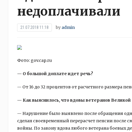
недоплачивали
by
admin
21.07.2018 11:18
Фото: gov.cap.ru
— О большой доплате идет речь?
— От 16 до 32 процентов от расчетного размера пен
— Как выяснилось, что вдовы ветеранов Великой
— Нарушение было выявлено после обращения одной
сделан своевременный перерасчет пенсии после см
войны. По закону вдова любого ветерана боевых де