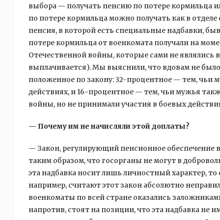
выбора — получать пенсию по потере кормильца и
по потере кормильца можно получать как в отделе 
пенсия, в которой есть специальные надбавки, бы
потере кормильца от военкомата получали на моме
Отечественной войны, которые сами не являлись в
выплачивается). Мы выяснили, что вдовам не был
положенное по закону: 32-процентное — тем, чьи 
действиях, и 16-процентное — тем, чьи мужья так
войны, но не принимали участия в боевых действия
— Почему им не начисляли этой доплаты?
— Закон, регулирующий пенсионное обеспечение в
таким образом, что госорганы не могут в добровол
эта надбавка носит лишь личностный характер, то
например, считают этот закон абсолютно неправил
военкоматы по всей стране оказались заложниками
напротив, стоят на позиции, что эта надбавка не и