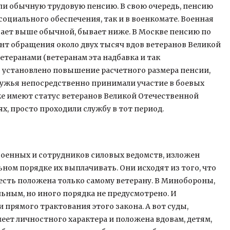
ли обычную трудовую пенсию. В свою очередь, пенсию
социального обеспечения, так и в военкомате. Военная
вает выше обычной, бывает ниже. В Москве пенсию по
нт обращения около двух тысяч вдов ветеранов Великой
етеранами (ветеранам эта надбавка и так
о установлено повышение расчетного размера пенсии,
мужья непосредственно принимали участие в боевых
же имеют статус ветеранов Великой Отечественной
х, просто проходили службу в тот период.
оенных и сотрудников силовых ведомств, изложен
ьном порядке их выплачивать. Они исходят из того, что
 есть положена только самому ветерану. В Минобороны,
ьным, но иного порядка не предусмотрено. И
 прямого трактования этого закона. А вот суды,
меет личностного характера и положена вдовам, детям,