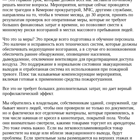
решать многие вопросы. Мероприятия, которые сейчас проводятся
после трагедии в Кемерове прокуратурой, МЧС, другими службами,
направлены на то, чтобы в течение месяца, до 30 апреля, принять по
результатам проверок все оперативные меры, которые не требуют
больших финансовых затрат и времени, но позволяют свести к
минимуму риски возгораний в местах массового пребывания людей.
Что это за меры? Это прежде всего подготовка и обучение персонала.
Это наличие и исправность всех технических систем, которые должны
обеспечивать недопущение возгорания, а в случае его возникновения
обеспечить раннее обнаружение, оповещение населения,
дымоудаление, отключение вентиляции для предотвращения доступа
воздуха. Это поддержание в нормальном состоянии эвакуационных
выходов и отработанная система их использования при пожарной
тревоге. Плюс так называемые компенсирующие мероприятия,
включая готовые к применению средства пожаротушения.
Все это не требует больших дополнительных затрат, но дает верный
профилактический эффект.
Мы обратились к владельцам, собственникам зданий, сооружений, где
бывает много людей, чтобы они проверили не только по документам,
но и фактически все отделочные материалы, которые применялись, в
том числе начиная от кресел в кинотеатрах, покрытий пола. Чтобы
они внимательно смотрели, какими товарами торгуют их арендаторы.
Это тоже очень важно. Если вы легковоспламеняющийся товар
разместите на входе или вблизи эвакуационного выхода, будут
проблемы. Если зрительные залы размещаются на верхних этажах и