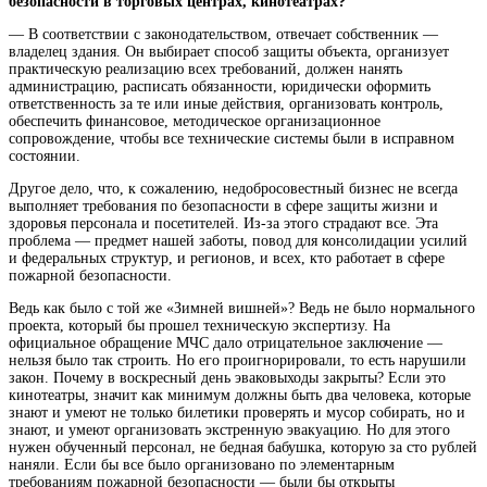
безопасности в торговых центрах, кинотеатрах?
— В соответствии с законодательством, отвечает собственник —
владелец здания. Он выбирает способ защиты объекта, организует
практическую реализацию всех требований, должен нанять
администрацию, расписать обязанности, юридически оформить
ответственность за те или иные действия, организовать контроль,
обеспечить финансовое, методическое организационное
сопровождение, чтобы все технические системы были в исправном
состоянии.
Другое дело, что, к сожалению, недобросовестный бизнес не всегда
выполняет требования по безопасности в сфере защиты жизни и
здоровья персонала и посетителей. Из-за этого страдают все. Эта
проблема — предмет нашей заботы, повод для консолидации усилий
и федеральных структур, и регионов, и всех, кто работает в сфере
пожарной безопасности.
Ведь как было с той же «Зимней вишней»? Ведь не было нормального
проекта, который бы прошел техническую экспертизу. На
официальное обращение МЧС дало отрицательное заключение —
нельзя было так строить. Но его проигнорировали, то есть нарушили
закон. Почему в воскресный день эваковыходы закрыты? Если это
кинотеатры, значит как минимум должны быть два человека, которые
знают и умеют не только билетики проверять и мусор собирать, но и
знают, и умеют организовать экстренную эвакуацию. Но для этого
нужен обученный персонал, не бедная бабушка, которую за сто рублей
наняли. Если бы все было организовано по элементарным
требованиям пожарной безопасности — были бы открыты