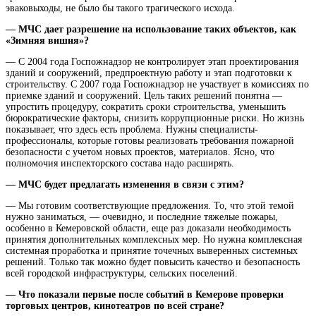
эваковыходы, не было бы такого трагического исхода.
— МЧС дает разрешение на использование таких объектов, как
«Зимняя вишня»?
— С 2004 года Госпожнадзор не контролирует этап проектирования
зданий и сооружений, предпроектную работу и этап подготовки к
строительству. С 2007 года Госпожнадзор не участвует в комиссиях по
приемке зданий и сооружений. Цель таких решений понятна —
упростить процедуру, сократить сроки строительства, уменьшить
бюрократические факторы, снизить коррупционные риски. Но жизнь
показывает, что здесь есть проблема. Нужны специалисты-
профессионалы, которые готовы реализовать требования пожарной
безопасности с учетом новых проектов, материалов. Ясно, что
полномочия инспекторского состава надо расширять.
— МЧС будет предлагать изменения в связи с этим?
— Мы готовим соответствующие предложения. То, что этой темой
нужно заниматься, — очевидно, и последние тяжелые пожары,
особенно в Кемеровской области, еще раз доказали необходимость
принятия дополнительных комплексных мер. Но нужна комплексная
системная проработка и принятие точечных выверенных системных
решений. Только так можно будет повысить качество и безопасность
всей городской инфраструктуры, сельских поселений.
— Что показали первые после событий в Кемерове проверки
торговых центров, кинотеатров по всей стране?