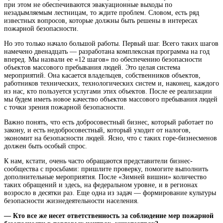
при этом не обеспечиваются эвакуационные выходы по
незадымляемым лестницам, то ждите проблем. Словом, есть ряд
известных вопросов, которые должны быть решены в интересах
пожарной безопасности.
Но это только начало большой работы. Первый шаг. Всего таких шагов
намечено двенадцать — разработана комплексная программа на год
вперед. Мы назвали ее «12 шагов» по обеспечению безопасности
объектов массового пребывания людей. Это целая система
мероприятий. Она касается владельцев, собственников объектов,
работников технических, технологических систем и, наконец, каждого
из нас, кто пользуется услугами этих объектов. После ее реализации
мы будем иметь новое качество объектов массового пребывания людей
с точки зрения пожарной безопасности.
Важно понять, что есть добросовестный бизнес, который работает по
закону, и есть недобросовестный, который уходит от налогов,
экономит на безопасности людей. Ясно, что с таких горе-бизнесменов
должен быть особый спрос.
К нам, кстати, очень часто обращаются представители бизнес-
сообщества с просьбами: пришлите проверку, помогите выполнить
дополнительные мероприятия. После «Зимней вишни» количество
таких обращений и здесь, на федеральном уровне, и в регионах
возросло в десятки раз. Еще одна из задач — формирование культуры
безопасности жизнедеятельности населения.
— Кто все же несет ответственность за соблюдение мер пожарной