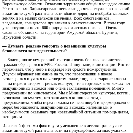
Воронежскую области. Охватили территорию общей площадью свыше
20 тыс. кв. км. Зафиксировали несколько десятков случаев возгораний:
выжигание сухой растительности вблизи дорог, на необрабатываемых
землях и на землях сельхозназначения. Всех собственников,
владельцев, арендаторов привлекли к ответственности. В этом году
уже потушили почти 600 природных и лесных пожаров. Очень
сложная обстановка на территории Амурской области, Бурятии,
Иркутской области.
— Думаете, реально говорить о повышении культуры
безопасности жизнедеятельности?
— Знаете, после кемеровской трагедии очень большое количество
граждан обращаются в МЧС России. Пишут мне, в инспекции. Кто-то
переживает, что у него в подъезде нет средств пожаротушения.
Другой обращает внимание на то, что первоклашки в школе
размещаются и учатся на четвертом этаже, тогда как старшие классы
— на первом-втором. Третьих волнует, что в торговых комплексах нет
эвакуационных выходов или очень захламлены помещения. Много
предложений по кинотеатрам. Мы с Министерством культуры, кстати,
разослали письма тем, кто занимается кинопрокатом, с
предложением, чтобы перед началом сеансов людей информировали о
мерах безопасности, эвакуационных выходах, напоминали о
необходимости оказывать при чрезвычайной ситуации помощь детям,
женщинам.
Или такой факт: мы фиксируем уменьшение в десятки раз случаев
выжигания сухой растительности на приусадебных, дачных участках.