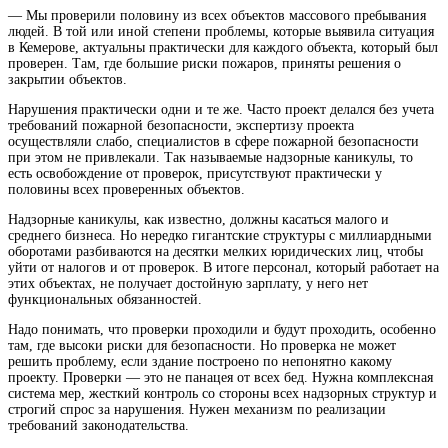
— Мы проверили половину из всех объектов массового пребывания
людей. В той или иной степени проблемы, которые выявила ситуация
в Кемерове, актуальны практически для каждого объекта, который был
проверен. Там, где большие риски пожаров, приняты решения о
закрытии объектов.
Нарушения практически одни и те же. Часто проект делался без учета
требований пожарной безопасности, экспертизу проекта
осуществляли слабо, специалистов в сфере пожарной безопасности
при этом не привлекали. Так называемые надзорные каникулы, то
есть освобождение от проверок, присутствуют практически у
половины всех проверенных объектов.
Надзорные каникулы, как известно, должны касаться малого и
среднего бизнеса. Но нередко гигантские структуры с миллиардными
оборотами разбиваются на десятки мелких юридических лиц, чтобы
уйти от налогов и от проверок. В итоге персонал, который работает на
этих объектах, не получает достойную зарплату, у него нет
функциональных обязанностей.
Надо понимать, что проверки проходили и будут проходить, особенно
там, где высоки риски для безопасности. Но проверка не может
решить проблему, если здание построено по непонятно какому
проекту. Проверки — это не панацея от всех бед. Нужна комплексная
система мер, жесткий контроль со стороны всех надзорных структур и
строгий спрос за нарушения. Нужен механизм по реализации
требований законодательства.