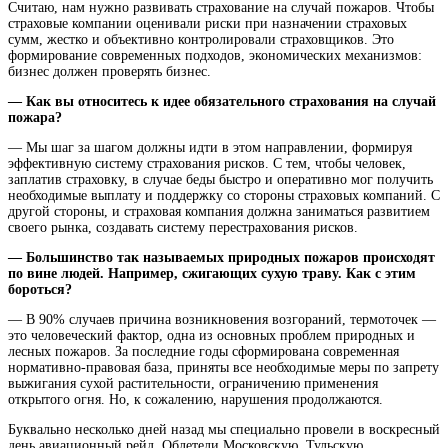
Считаю, нам нужно развивать страхование на случай пожаров. Чтобы
страховые компании оценивали риски при назначении страховых
сумм, жестко и объективно контролировали страховщиков. Это
формирование современных подходов, экономических механизмов:
бизнес должен проверять бизнес.
— Как вы относитесь к идее обязательного страхования на случай
пожара?
— Мы шаг за шагом должны идти в этом направлении, формируя
эффективную систему страхования рисков. С тем, чтобы человек,
заплатив страховку, в случае беды быстро и оперативно мог получить
необходимые выплату и поддержку со стороны страховых компаний. С
другой стороны, и страховая компания должна заниматься развитием
своего рынка, создавать систему перестрахования рисков.
— Большинство так называемых природных пожаров происходят
по вине людей. Например, сжигающих сухую траву. Как с этим
бороться?
— В 90% случаев причина возникновения возгораний, термоточек —
это человеческий фактор, одна из основных проблем природных и
лесных пожаров. За последние годы сформирована современная
нормативно-правовая база, приняты все необходимые меры по запрету
выжигания сухой растительности, ограничению применения
открытого огня. Но, к сожалению, нарушения продолжаются.
Буквально несколько дней назад мы специально провели в воскресный
день авиационный рейд. Облетели Московскую, Тульскую,