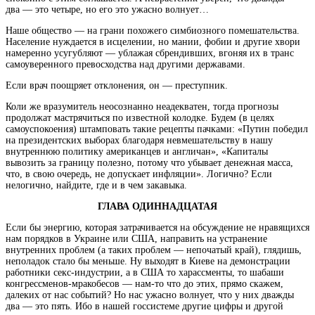
два — это четыре, но его это ужасно волнует…
Наше общество — на грани похожего симбиозного помешательства.
Население нуждается в исцелении, но мании, фобии и другие хвори
намеренно усугубляют — ублажая сбрендивших, вгоняя их в транс
самоуверенного превосходства над другими державами.
Если врач поощряет отклонения, он — преступник.
Коли же вразумитель неосознанно неадекватен, тогда прогнозы
продолжат мастрячиться по известной колодке. Будем (в целях
самоуспокоения) штамповать такие рецепты пачками: «Путин победил
на президентских выборах благодаря невмешательству в нашу
внутреннюю политику американцев и англичан», «Капиталы
вывозить за границу полезно, потому что убывает денежная масса,
что, в свою очередь, не допускает инфляции». Логично? Если
нелогично, найдите, где и в чем закавыка.
ГЛАВА ОДИННАДЦАТАЯ
Если бы энергию, которая затрачивается на обсуждение не нравящихся
нам порядков в Украине или США, направить на устранение
внутренних проблем (а таких проблем — непочатый край), глядишь,
неполадок стало бы меньше. Ну выходят в Киеве на демонстрации
работники секс-индустрии, а в США то харассменты, то шабаши
конгрессменов-мракобесов — нам-то что до этих, прямо скажем,
далеких от нас событий? Но нас ужасно волнует, что у них дважды
два — это пять. Ибо в нашей госсистеме другие цифры и другой