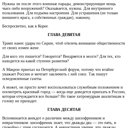
Нужны ли после этого военные парады, демонстрирующие мощь
чьих-либо вооружений? Оказывается, нужны. Для внутреннего
пользования. Для подъема настроения. Для устрашения (не только
внешнего врага, а собственных граждан), наконец.
Беспросветно, как в Корее.
ГЛАВА ДЕВЯТАЯ
Трамп нанес удары по Сирии, чтоб отвлечь внимание общественности
от своих измен жене.
Для кого это пишется? Говорится? Внедряется в мозги? Для тех, кто
находится на какой ступени развития?
А Макрон приехал на Петербургский форум, потому что втайне
уважает Россию и мечтает заключить с ней союз. Так пишут
осведомленные газеты.
А может, он просто хочет воспользоваться служебным положением и
посмотреть красивый город — когда еще доведется приехать в Россию,
которая отчуждается все больше? Но такое хитромудрым аналитикам в
голову не приходит.
ГЛАВА ДЕСЯТАЯ
Вспоминается анекдот о различии между шизофреником и
неврастеником: шизофреник знает, что дважды два — это пять, и
спокойно с этим соглашается. А неврастеник уверен, что дважды