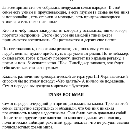
За всемирным столом собралась недружная семья народов. В этой
семье есть умные и преуспевающие, а есть глупые (в семье не без них)
и попрошайки, есть старики и молодые, есть придерживающиеся
этикета, а есть невоспитанные.
Кто-то отчебучивает закидоны, от которых у остальных, мягко говоря,
портится настроение. Этого (по уровню мыслей) тинейджера
принимаются воспитывать. Он распаляется и дерзит еще наглее.
Посоветовавшись, старожилы решают, что, поскольку слова
недейственны, нужно прибегнуть к аргументам ремня. Но тинейджер,
оказывается, готов к такому повороту, достает из кармана рогатку, а
потом и нож. Замешательство. Шок. Тинейджер заявляет, что будет
себя вести как считает нужным.
Классик разночинно-демократической литературы Н.Г.Чернышевский
спросил бы по этому поводу: «Что делать?» А ничего не поделаешь.
Семья народов вынуждена мириться с бузотером.
ГЛАВА ВОСЬМАЯ
Семья народов очередной раз зримо распалась на кланы. Трое из этой
семьи сепаратно встретились и объявили, что без них никакая
позитивность в мире недостижима. Они были очень довольны собой.
После этого другие трое нанесли по многострадальному полигону
политических амбиций ракетный удар, показав, что не уступят звания
полновластных хозяев мира.