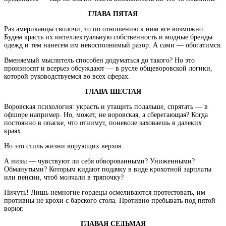
ГЛАВА ПЯТАЯ
Раз американцы сволочи, то по отношению к ним все возможно.
Будем красть их интеллектуальную собственность и модные бренды
одежд и тем нанесем им невосполнимый разор. А сами — обогатимся.
Вменяемый мыслитель способен додуматься до такого? Но это
произносят и всерьез обсуждают — в русле общеворовской логики,
которой руководствуемся во всех сферах.
ГЛАВА ШЕСТАЯ
Воровская психология: украсть и утащить подальше, спрятать — в
офшоре например. Но, может, не воровская, а сберегающая? Когда
постоянно в опаске, что отнимут, поневоле заховаешь в далеких
краях.
Но это стиль жизни ворующих верхов.
А низы — чувствуют ли себя обворованными? Униженными?
Обманутыми? Которым кидают подачку в виде крохотной зарплаты
или пенсии, чтоб молчали в тряпочку?
Ничуть! Лишь немногие гордецы осмеливаются протестовать, им
противны не крохи с барского стола. Противно пребывать под пятой
ворюг.
ГЛАВАЯ СЕДЬМАЯ