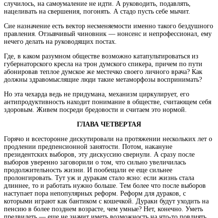
случилось, на самоумаление не идти. А руководить, подавлять,
нацеливать на свершения, погонять. А стадо пусть себе мычит.
Сие назначение есть вектор несменяемости именно такого бездушного
правления. Отзывчивый чиновник — нонсенс и непрофессионал, ему
нечего делать на руководящих постах.
Где, в каком разумном обществе возможно катапультироваться из
губернаторского кресла на трон думского спикера, причем по пути
абонировав теплое думское же местечко своего личного врача? Как
должны здравомыслящие люди такие метаморфозы воспринимать?
Но эта чехарда ведь не придумана, механизм циркулирует, его
антипродуктивность находит понимание в обществе, считающем себя
здоровым. Живем посреди бредовости и считаем это нормой.
ГЛАВА ЧЕТВЕРТАЯ
Горячо и всесторонне дискутировали на протяжении нескольких лет о
продлении предпенсионной занятости. Потом, накануне
президентских выборов, эту дискуссию свернули. А сразу после
выборов уверенно заговорили о том, что сильно увеличилась
продолжительность жизни. И пообещали ее еще сильнее
пролонгировать. Тут уж и дуракам стало ясно: если жизнь стала
длиннее, то и работать нужно больше. Тем более что после выборов
наступает пора непопулярных реформ. Реформ для дураков, с
которыми играют как бантиком с кошечкой. Дураки будут уходить на
пенсию в более позднем возрасте, чем умные? Нет, конечно. Уметь
предвидеть — еще не значит иметь возможность на что-то повлиять.