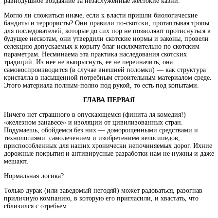
равнодушное воздаяние за незаслуженные жестокие казни.
Могло ли сложиться иначе, если к власти пришли биологические
бандиты и террористы? Они правили по-скотски, протаптывая тропы
для последователей, которые до сих пор не позволяют протиснуться в
будущее нескотам, они утвердили скотские нормы и законы, провели
селекцию допускаемых к корыту благ исключительно по скотским
параметрам. Несминаема эта практика наследования скотских
традиций. Из нее не выпрыгнуть, ее не переиначить, она
самовоспроизводится (в случае внешней поломки) — как структура
кристалла в насыщенной потребным строительным материалом среде.
Этого материала полным-полно под рукой, то есть под копытами.
ГЛАВА ПЕРВАЯ
Ничего нет страшного в опускающемся (финита ля комедия!)
«железном занавесе» и изоляции от цивилизованных стран.
Подумаешь, обойдемся без них — доморощенными средствами и
технологиями: самолечением и изобретением велосипедов,
приспособленных для наших хронически непочиняемых дорог. Ихние
дорожные покрытия и антивирусные разработки нам не нужны и даже
мешают.
Нормальная логика?
Только дурак (или заведомый негодяй) может радоваться, разогнав
приличную компанию, в которую его пригласили, и хвастать, что
сблизился с отребьем.