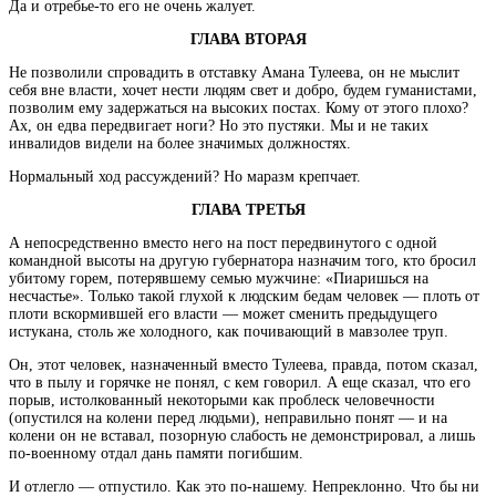
Да и отребье-то его не очень жалует.
ГЛАВА ВТОРАЯ
Не позволили спровадить в отставку Амана Тулеева, он не мыслит
себя вне власти, хочет нести людям свет и добро, будем гуманистами,
позволим ему задержаться на высоких постах. Кому от этого плохо?
Ах, он едва передвигает ноги? Но это пустяки. Мы и не таких
инвалидов видели на более значимых должностях.
Нормальный ход рассуждений? Но маразм крепчает.
ГЛАВА ТРЕТЬЯ
А непосредственно вместо него на пост передвинутого с одной
командной высоты на другую губернатора назначим того, кто бросил
убитому горем, потерявшему семью мужчине: «Пиаришься на
несчастье». Только такой глухой к людским бедам человек — плоть от
плоти вскормившей его власти — может сменить предыдущего
истукана, столь же холодного, как почивающий в мавзолее труп.
Он, этот человек, назначенный вместо Тулеева, правда, потом сказал,
что в пылу и горячке не понял, с кем говорил. А еще сказал, что его
порыв, истолкованный некоторыми как проблеск человечности
(опустился на колени перед людьми), неправильно понят — и на
колени он не вставал, позорную слабость не демонстрировал, а лишь
по-военному отдал дань памяти погибшим.
И отлегло — отпустило. Как это по-нашему. Непреклонно. Что бы ни