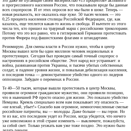
это даже не пугающие своей
мизерностью «15 процентов» активного
и прогрессивного населения России, что показывали вроде бы данные
всех соцопросов. И от этих опросов все мы были в шоке. Теперь —
новая реальность, все оказалось еще хуже. 50 тысяч человек — это
0,25 процента населения столицы Российской Федерации, где, как
казалось, еще теплится какая-то жизнь и свобода. И вычтите из этого
числа тех, кто пришел на траурный марш с российскими триколорами.
Потому что это все равно, что в гитлеровской Германии протестовать
против Фюрера под фашистскими флагами и штандартами.
Резюмирую. Для смены власти в России нужно, чтобы в центр
Москвы вышел хотя бы один миллион человек недовольных и
протестующих. Сегодня был проведен самый точный соцопрос о
настроениях в российском обществе. Этот народ все устраивает: и
война, развязанная против Украины, и тысячи убитых собственных
солдат, и падение уровня жизни, и повальная дебилизация населения,
и последняя точка — демонстративное убийство одного из лидеров
оппозиции. Забудьте о переменах в России.
Те 40—50 тысяч, которые вышли протестовать в центр Москвы,
проявили огромное гражданское мужество, они проявили позицию,
что в нынешней РФ просто опасно для жизни. Это показало убийство
Немцова. Кремль специально всем нам показывает эту опасность —
«не влезай, убьет!» Спасибо вам огромное, немногочисленные смелые
российские патриоты, вы — молодцы. Даже больше — вы герои. Но
те из вас, кто последним уедет из России, когда убедится, что ничего
уже невозможно в этой стране изменить — выключите, пожалуйста,
за собой свет. Только уезжать вам уже тоже поздно. Это нужно было
делать раньше.