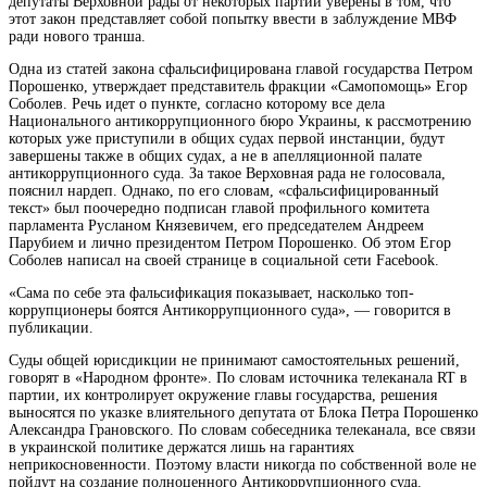
депутаты Верховной рады от некоторых партий уверены в том, что
этот закон представляет собой попытку ввести в заблуждение МВФ
ради нового транша.
Одна из статей закона сфальсифицирована главой
государства Петром
Порошенко, утверждает представитель фракции «Самопомощь» Егор
Соболев. Речь идет о пункте, согласно которому все дела
Национального антикоррупционного бюро Украины, к рассмотрению
которых уже приступили в общих судах первой инстанции, будут
завершены также в общих судах, а не в апелляционной палате
антикоррупционного суда. За такое Верховная рада не голосовала,
пояснил нардеп. Однако, по его словам, «сфальсифицированный
текст» был поочередно подписан главой профильного комитета
парламента Русланом Князевичем, его председателем Андреем
Парубием и лично президентом Петром Порошенко. Об этом Егор
Соболев написал на своей странице в социальной сети Facebook.
«Сама по себе эта фальсификация показывает, насколько топ-
коррупционеры боятся Антикоррупционного суда», — говорится в
публикации.
Суды общей юрисдикции не принимают самостоятельных решений,
говорят в «Народном фронте». По словам источника телеканала RT в
партии, их контролирует окружение главы государства, решения
выносятся по указке влиятельного депутата от Блока Петра Порошенко
Александра Грановского. По словам собеседника телеканала, все связи
в украинской политике держатся лишь на гарантиях
неприкосновенности. Поэтому власти никогда по собственной воле не
пойдут на создание полноценного Антикоррупционного суда.