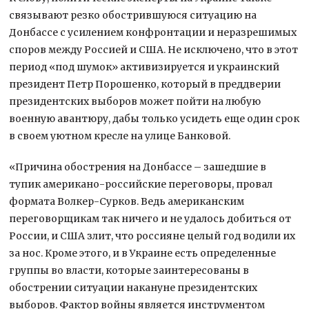
связывают резко обострившуюся ситуацию на
Донбассе с усилением конфронтации и неразрешимых
споров между Россией и США. Не исключено, что в этот
период «под шумок» активизируется и украинский
президент Петр Порошенко, который в преддверии
президентских выборов может пойти на любую
военную авантюру, дабы только усидеть еще один срок
в своем уютном кресле на улице Банковой.
«Причина обострения на Донбассе – зашедшие в
тупик американо-российские переговоры, провал
формата Волкер-Сурков. Ведь американским
переговорщикам так ничего и не удалось добиться от
России, и США злит, что россияне целый год водили их
за нос. Кроме этого, и в Украине есть определенные
группы во власти, которые заинтересованы в
обострении ситуации накануне президентских
выборов. Фактор войны является инструментом