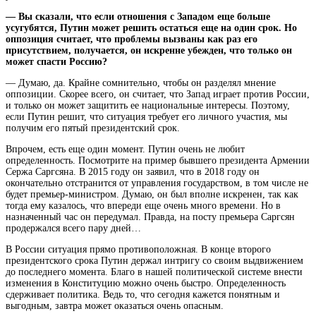
— Вы сказали, что если отношения с Западом еще больше
усугубятся, Путин может решить остаться еще на один срок. Но
оппозиция считает, что проблемы вызваны как раз его
присутствием, получается, он искренне убежден, что только он
может спасти Россию?
— Думаю, да. Крайне сомнительно, чтобы он разделял мнение
оппозиции. Скорее всего, он считает, что Запад играет против России,
и только он может защитить ее национальные интересы. Поэтому,
если Путин решит, что ситуация требует его личного участия, мы
получим его пятый президентский срок.
Впрочем, есть еще один момент. Путин очень не любит
определенность. Посмотрите на пример бывшего президента Армении
Сержа Саргсяна. В 2015 году он заявил, что в 2018 году он
окончательно отстранится от управления государством, в том числе не
будет премьер-министром. Думаю, он был вполне искренен, так как
тогда ему казалось, что впереди еще очень много времени. Но в
назначенный час он передумал. Правда, на посту премьера Саргсян
продержался всего пару дней…
В России ситуация прямо противоположная. В конце второго
президентского срока Путин держал интригу со своим выдвижением
до последнего момента. Благо в нашей политической системе внести
изменения в Конституцию можно очень быстро. Определенность
сдерживает политика. Ведь то, что сегодня кажется понятным и
выгодным, завтра может оказаться очень опасным.