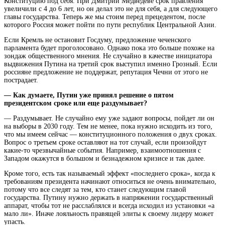
Конституцию под себя. При Дмитрии Медведеве срок правления
увеличили с 4 до 6 лет, но он делал это не для себя, а для следующего
главы государства. Теперь же мы стоим перед прецедентом, после
которого Россия может
пойти по пути республик Центральной Азии.
Если Кремль не остановит Госдуму, предложение чеченского
парламента будет проголосовано. Однако пока это больше похоже на
зондаж общественного мнения. Не случайно в качестве инициатора
выдвижения Путина на третий срок выступил именно Грозный. Если
россияне предложение не поддержат, репутация Чечни от этого не
пострадает.
— Как думаете, Путин уже принял решение о пятом
президентском сроке или еще раздумывает?
— Раздумывает. Не случайно ему уже задают вопросы, пойдет ли он
на выборы в 2030 году. Тем не менее, пока нужно исходить из того,
что мы имеем сейчас — конституционного положения о двух сроках.
Вопрос о третьем сроке оставляют на тот случай, если произойдут
какие-то чрезвычайные события. Например, взаимоотношения с
Западом окажутся в большом и безнадежном кризисе и так далее.
Кроме того, есть так называемый эффект «последнего срока», когда к
требованиям президента начинают относиться не очень внимательно,
потому что все следят за тем, кто станет следующим главой
государства. Путину нужно держать в напряжении государственный
аппарат, чтобы тот не расслаблялся и всегда исходил из установки «а
мало ли». Иначе лояльность правящей элиты к своему лидеру может
упасть.