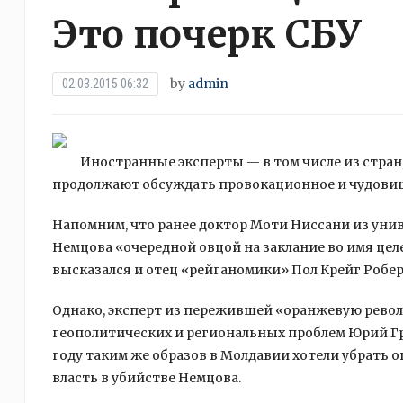
Это почерк СБУ
by
admin
02.03.2015 06:32
Иностранные эксперты — в том числе из стра
продолжают обсуждать провокационное и чудовищн
Напомним, что ранее доктор Моти Ниссани из унив
Немцова «очередной овцой на заклание во имя цел
высказался и отец «рейганомики» Пол Крейг Робер
Однако, эксперт из пережившей «оранжевую рево
геополитических и региональных проблем Юрий Гром
году таким же образов в Молдавии хотели убрат
власть в убийстве Немцова.