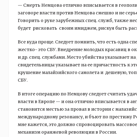
— Смерть Немцова отлично вписывается в геополи
заговоре власти против Немцова смешно и не серь
Говорить о руке зарубежных спец. служб, также не
будет рисковать своим имиджем, рискуя быть раск
Все куда проще. Следует помнить, что есть одна сп
жестко- это СБУ. Внедрение молодых красавиц в о
и др. спец. службами. Место убийства указывает н
свидетельницы указывает на ее причастность к это
крушение малайзийского самолета и дешевую, то
СБУ.
В итоге операцию по Немцову следует считать уд
власти в Европе — и она отлично вписывается в а
становится местью за провал в истории с малазий
международному резонансу, и бъют по престижу Ро
мне кажется, это должно спровоцировать массово
механизм оранжевой революции в России.