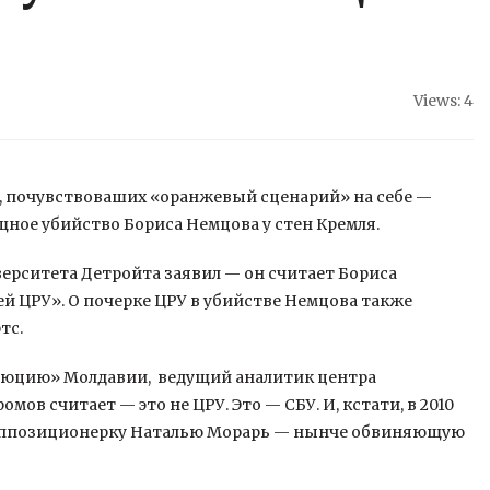
Views: 4
н, почувствоваших «оранжевый сценарий» на себе —
ое убийство Бориса Немцова у стен Кремля.
ерситета Детройта заявил — он считает Бориса
ей ЦРУ». О почерке ЦРУ в убийстве Немцова также
тс.
люцию» Молдавии, ведущий аналитик центра
ов считает — это не ЦРУ. Это — СБУ. И, кстати, в 2010
ь оппозиционерку Наталью Морарь — нынче обвиняющую