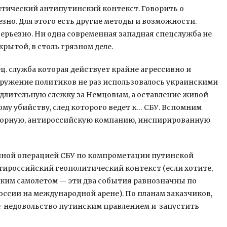
тический антипутинский контекст. Говорить о
езно. Для этого есть другие методы и возможности.
серьезно. Ни одна современная западная спецслужба не
рытой, в столь грязном деле.
ец. служба которая действует крайне агрессивно и
кружение политиков не раз использовалось украинскими
а длительную слежку за Немцовым, а оставление живой
му убийству, след которого ведет к… СБУ. Вспомним
порную, антироссийскую компанию, инспирированную
ачной операцией СБУ по компрометации путинской
нтироссийский геополитический контекст (если хотите,
ским самолетом — эти два события равнозначны по
ссии на международной арене). По планам заказчиков,
е недовольство путинским правлением и запустить