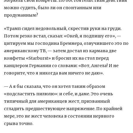
Меркель свои конфеты. По обстоятельствам действия
можно судить, было ли он спонтанным или
продуманным?
«Трамп сидел недовольный, скрестив руки на груди.
Потом резко встал, сказал: «Окей, я подпишу его», —
цитируем мы господина Бреммера, озвучившего это по
американскому ТВ, — затем достал из кармана две
конфеты «Starburst» и бросил их на стол перед
канцлером Германии со словами: «Вот, Ангела! И не
говорите, что я никогда вам ничего не даю».
— А я бы сказала, что он хотел таким образом
«подсластить пилюлю»: и себе, и даме. Это очень
типичный для американцев жест, призванный
сгладить предшествующее напряжение. По крайней
мере, это не жест человека в состоянии нервного
срыва точно.