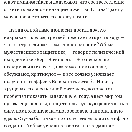
А вот имиджмейкеры допускают, что соответственно
ответить на запоминающиеся жесты Путина Трампу
могли посоветовать его консультанты.
— Путин одной даме приносит цветы, другую
накрывает пледом, третьей помогает открыть воду —
что это транслирует в массовое сознание ? Образ
мужественного защитника, — говорит политический
имиджмейкер Берт Натансон. — Это несколько
неформальные жесты, поэтому о них говорят,
обсуждают, критикуют — и это только усиливает
полученный эффект. Вспомнить хотя бы Никиту
Хрущева с его «кузькиной матерью», которую он
пообещал показать Западу в 1959 году, а весь мир она
пугала еще полвека, олицетворяя русскую решимость и
силу, помноженную на многовековую национальную
удаль. Стучал ботинком по столу генсек или это миф, но
созданный образ успешно работал на тогдашние