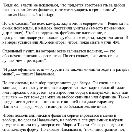
"Видимо, власти не исключают, что придется арестовывать за дебош
пьяных английских фанатов, и не хотят ударить в грязь лицом", —
написал Навальный в Instagram.
По его словам, "во всех камерах зафигачили евроремонт". Решетки на
окнах покрасили, в камерах поставили
унитазы (вместо привычных
дыр в полу). Чтобы поддержать футбольное настроение, в
прогулочном дворе установили футбольные ворота, закупили мячи. В
ка меры установили ЖК-мониторы, чтобы показывать матчи ЧМ.
Отдельный пункт, на котором останавливается политик, — это
обеспечение питания арестантов. По его словам, "кормить стали
лучше, чем в ресторане".
"И даже официант есть — курсант из школы милиции ходит и раздает
меню", — пишет Навальный.
По его словам, на выбор предлагаются два блюда. Он специально
записал, чем накануне почивали арестованных: картофельный салат
или пирожок с капустой, суп харчо или борщ с пампушкой, плов или
шашлык — тут тоже два мяса на выбор: свинина или баранина. Также
предлагается десерт — пирожок с вишней или даже тирамису.
Напитки — вода, морс и импортное безалкогольное пиво.
Чтобы помочь английским фанатам сориентироваться в меню и
вообще, по словам Навального, на работу в спецприемник набрали
студенток иняза из университета Мориса Тореза. Стажеров одели в
специальную форму. По словам Навального, "пока иностранцев нет,