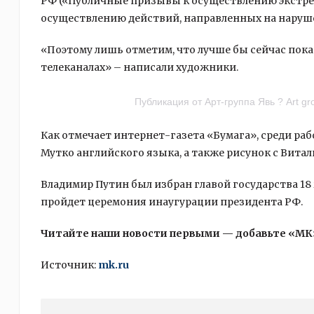
РФ («Публичные призывы к осуществлению экстре
осуществлению действий, направленных на наруш
«Поэтому лишь отметим, что лучше бы сейчас пока
телеканалах» – написали художники.
Публикация от Арт-группа Явь ? Art g
Как отмечает интернет-газета «Бумага», среди ра
Мутко английского языка, а также рисунок с Вит
Владимир Путин был избран главой государства 18 
пройдет церемония инаугурации президента РФ.
Читайте наши новости первыми — добавьте «МК
Источник:
mk.ru