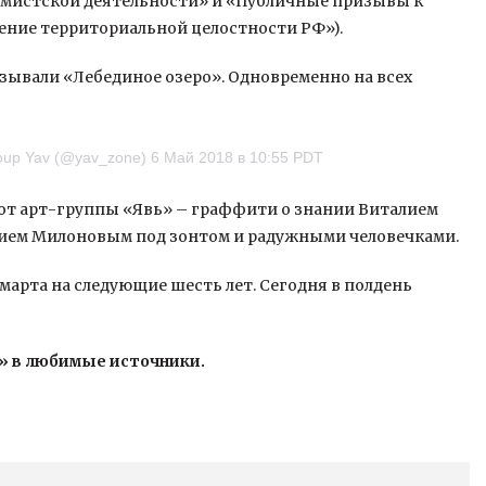
мистской деятельности» и «Публичные призывы к
ение территориальной целостности РФ»).
зывали «Лебединое озеро». Одновременно на всех
roup Yav (@yav_zone) 6 Май 2018 в 10:55 PDT
бот арт-группы «Явь» – граффити о знании Виталием
алием Милоновым под зонтом и радужными человечками.
марта на следующие шесть лет. Сегодня в полдень
» в любимые источники.