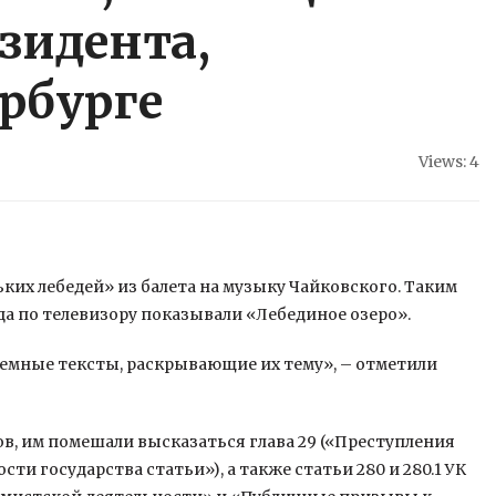
зидента,
ербурге
Views: 4
их лебедей» из балета на музыку Чайковского. Таким
ода по телевизору показывали «Лебединое озеро».
емные тексты, раскрывающие их тему»,
– отметили
ов, им помешали высказаться глава 29 («Преступления
и государства статьи»), а также статьи 280 и 280.1 УК