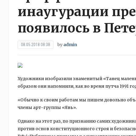
инаугурации пре
появилось в Пет
by
admin
08.05.2018 08:38
Художники изобразили знаменитый «Танец маленьк
образом они напомнили, как во время путча 1991 г
«Обычно к своим работам мы пишем довольно объ
члены арт-группы «Явь».
Однако на этот раз, по признанию самих художник
против основ конституционного строя и безопасност