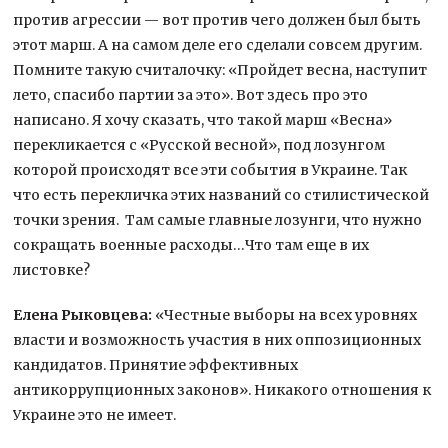
против агрессии — вот против чего должен был быть
этот марш. А на самом деле его сделали совсем другим.
Помните такую считалочку: «Пройдет весна, наступит
лето, спасибо партии за это». Вот здесь про это
написано. Я хочу сказать, что такой марш «Весна»
перекликается с «Русской весной», под лозунгом
которой происходят все эти события в Украине. Так
что есть перекличка этих названий со стилистической
точки зрения. Там самые главные лозунги, что нужно
сокращать военные расходы…Что там еще в их
листовке?
Елена Рыковцева:
«Честные выборы на всех уровнях
власти и возможность участия в них оппозиционных
кандидатов. Принятие эффективных
антикоррупционных законов». Никакого отношения к
Украине это не имеет.