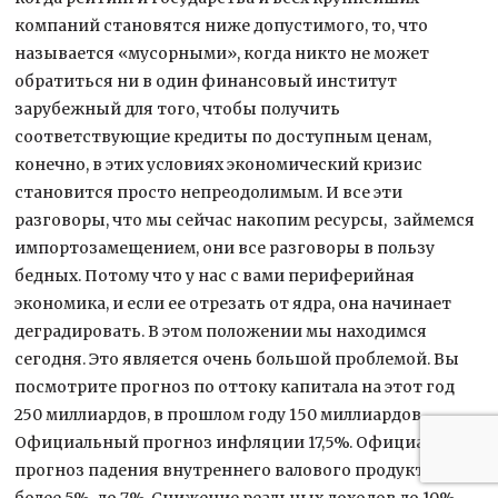
компаний становятся ниже допустимого, то, что
называется «мусорными», когда никто не может
обратиться ни в один финансовый институт
зарубежный для того, чтобы получить
соответствующие кредиты по доступным ценам,
конечно, в этих условиях экономический кризис
становится просто непреодолимым. И все эти
разговоры, что мы сейчас накопим ресурсы, займемся
импортозамещением, они все разговоры в пользу
бедных. Потому что у нас с вами периферийная
экономика, и если ее отрезать от ядра, она начинает
деградировать. В этом положении мы находимся
сегодня. Это является очень большой проблемой. Вы
посмотрите прогноз по оттоку капитала на этот год
250 миллиардов, в прошлом году 150 миллиардов.
Официальный прогноз инфляции 17,5%. Официальный
прогноз падения внутреннего валового продукта
более 5%, до 7%. Снижение реальных доходов до 10%.