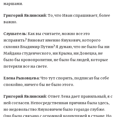
маршами.
Григорий Явлинский:
То, что Иван спрашивает, более
важно.
Слушатель:
Как вы считаете, можно все это
исправить? Виноват именно Янукович, которого
склонял Владимир Путин? Я думаю, что не было бы ни
Майдана студенческого, ни Крыма, ни Донецка, не
было бы кровопролития, не было бы людей, которые
потеряли все на свете.
Елена Рыковцева:
Что тут спорить, подписал бы себе
спокойно, ничего бы не было этого.
Григорий Явлинский:
Ответ Лена дает правильный, я с
ней согласен. Непосредственная причина была здесь,
но недовольство Януковичем было гораздо глубже.
Оно было связано с огромной коррупцией в стране. Но