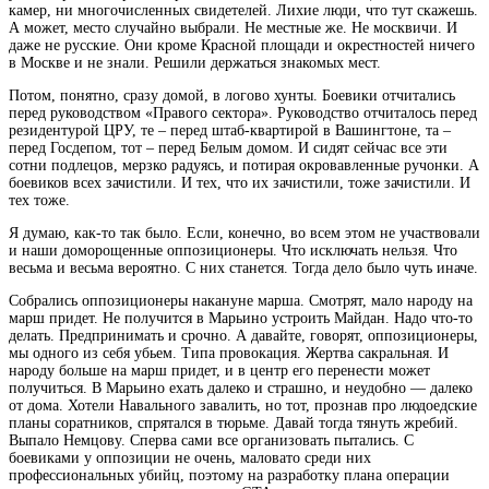
камер, ни многочисленных свидетелей. Лихие люди, что тут скажешь.
А может, место случайно выбрали. Не местные же. Не москвичи. И
даже не русские. Они кроме Красной площади и окрестностей ничего
в Москве и не знали. Решили держаться знакомых мест.
Потом, понятно, сразу домой, в логово хунты. Боевики отчитались
перед руководством «Правого сектора». Руководство отчиталось перед
резидентурой ЦРУ, те – перед штаб-квартирой в Вашингтоне, та –
перед Госдепом, тот – перед Белым домом. И сидят сейчас все эти
сотни подлецов, мерзко радуясь, и потирая окровавленные ручонки. А
боевиков всех зачистили. И тех, что их зачистили, тоже зачистили. И
тех тоже.
Я думаю, как-то так было. Если, конечно, во всем этом не участвовали
и наши доморощенные оппозиционеры. Что исключать нельзя. Что
весьма и весьма вероятно. С них станется. Тогда дело было чуть иначе.
Собрались оппозиционеры накануне марша. Смотрят, мало народу на
марш придет. Не получится в Марьино устроить Майдан. Надо что-то
делать. Предпринимать и срочно. А давайте, говорят, оппозиционеры,
мы одного из себя убьем. Типа провокация. Жертва сакральная. И
народу больше на марш придет, и в центр его перенести может
получиться. В Марьино ехать далеко и страшно, и неудобно — далеко
от дома. Хотели Навального завалить, но тот, прознав про людоедские
планы соратников, спрятался в тюрьме. Давай тогда тянуть жребий.
Выпало Немцову. Сперва сами все организовать пытались. С
боевиками у оппозиции не очень, маловато среди них
профессиональных убийц, поэтому на разработку плана операции