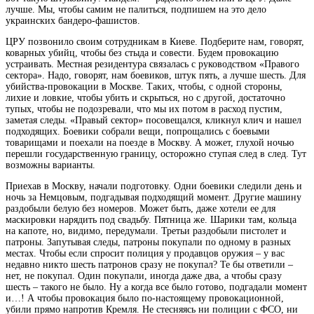
лучше. Мы, чтобы самим не палиться, подпишем на это дело
украинских бандеро-фашистов.
ЦРУ позвонило своим сотрудникам в Киеве. Подберите нам, говорят,
коварных убийц, чтобы без стыда и совести. Будем провокацию
устраивать. Местная резидентура связалась с руководством «Правого
сектора». Надо, говорят, нам боевиков, штук пять, а лучше шесть. Для
убийства-провокации в Москве. Таких, чтобы, с одной стороны,
лихие и ловкие, чтобы убить и скрыться, но с другой, достаточно
тупых, чтобы не подозревали, что мы их потом в расход пустим,
заметая следы. «Правый сектор» посовещался, кликнул клич и нашел
подходящих. Боевики собрали вещи, попрощались с боевыми
товарищами и поехали на поезде в Москву. А может, глухой ночью
перешли государственную границу, осторожно ступая след в след. Тут
возможны варианты.
Приехав в Москву, начали подготовку. Одни боевики следили день и
ночь за Немцовым, подгадывая подходящий момент. Другие машину
раздобыли белую без номеров. Может быть, даже хотели ее для
маскировки нарядить под свадьбу. Пятница же. Шарики там, кольца
на капоте, но, видимо, передумали. Третьи раздобыли пистолет и
патроны. Запутывая следы, патроны покупали по одному в разных
местах. Чтобы если спросит полиция у продавцов оружия – у вас
недавно никто шесть патронов сразу не покупал? Те бы ответили –
нет, не покупал. Один покупали, иногда даже два, а чтобы сразу
шесть – такого не было. Ну а когда все было готово, подгадали момент
и…! А чтобы провокация было по-настоящему провокационной,
убили прямо напротив Кремля. Не стесняясь ни полиции с ФСО, ни