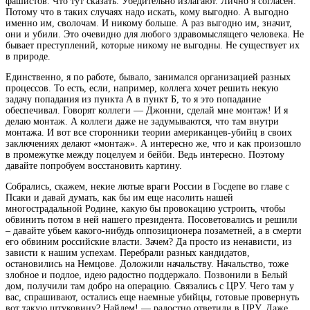
фашистов. Что тут сказать. Убедительно излагают. Лично я согласен.
Потому что в таких случаях надо искать, кому выгодно. А выгодно
именно им, сволочам. И никому больше. А раз выгодно им, значит,
они и убили. Это очевидно для любого здравомыслящего человека. Не
бывает преступлений, которые никому не выгодны. Не существует их
в природе.
Единственно, я по работе, бывало, занимался организацией разных
процессов. То есть, если, например, коллега хочет решить некую
задачу попадания из пункта А в пункт Б, то я это попадание
обеспечивал. Говорят коллеги — Джонни, сделай мне монтаж! И я
делаю монтаж. А коллеги даже не задумываются, что там внутри
монтажа. И вот все сторонники теории американцев-убийц в своих
заключениях делают «монтаж». А интересно же, что и как произошло
в промежутке между поцелуем и бейби. Ведь интересно. Поэтому
давайте попробуем восстановить картину.
Собрались, скажем, некие лютые враги России в Госдепе во главе с
Псаки и давай думать, как бы им еще насолить нашей
многострадальной Родине, какую бы провокацию устроить, чтобы
обвинить потом в ней нашего президента. Посоветовались и решили
– давайте убьем какого-нибудь оппозиционера позаметней, а в смерти
его обвиним российские власти. Зачем? Да просто из ненависти, из
зависти к нашим успехам. Перебрали разных кандидатов,
остановились на Немцове. Доложили начальству. Начальство, тоже
злобное и подлое, идею радостно поддержало. Позвонили в Белый
дом, получили там добро на операцию. Связались с ЦРУ. Чего там у
вас, спрашивают, остались еще наемные убийцы, готовые провернуть
вот такую штуковину? Найдем! — радостно ответили в ЦРУ. Даже