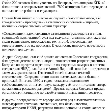
Около 200 человек были уволены из Центрального аппарата КГБ, 40 –
были лишены генеральских званий. 7800 офицеров были переведены
на положение рабочих и служащих».
Стивен Коэн пишет и о массовых случаях «самостоятельного, т.е.
гражданского» преследования сталинских силовиков – впрочем,
носивших скорее символический характер:
«Осмелевшие и вдохновленные заявлениями руководства и вновь
возникшей перспективой суда над ведущими сталинистами, жертвы
стали решительнее преследовать тех, кто нёс персональную
ответственность за их несчастья. В частности, широкую известность
получили три случая.
Андрей Свердлов, сын ещё одного основателя Советского государства,
был другом детства многих людей, впоследствии репрессированных.
Когда же он предстал перед ними в их тюремных камерах в качестве
следователя НКВД, как было с Анной Лариной, они были потрясены и
затем деморализованы. Известный своей «патологической
жестокостью», Свердлов лично пытал нескольких своих бывших
приятелей. В начале 1960-х годов, оставаясь полковником
госбезопасности, он начал новую карьеру учёного и писателя, автора
детективных рассказов для детей. Друзья, которых Свердлов предал,
организовали кампанию по разоблачению и наказанию предателя.
В другой пострадавшей от террора области ряд высокопоставленных
литературных критиков, являвшихся, как было известно,
информаторами НКВД, регулярно писали доносы на своих коллег за