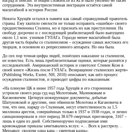
наград и пенсий. В общей сложности из КГБ было уволено 46 тысяч
сотрудников. Эта
внутрисистемная люстрация остаётся самой
масштабной в истории России.
Никита Хрущёв остался в памяти как самый справедливый правитель
страны. Ему хватило смелости не только исправить «ошибки» своего
предшественника Сталина, но и признать их как преступления. На
свободу досрочно и с последующей реабилитацией было выпущено
около 1,1 млн. узников ГУЛАГа. Гораздо менее масштабной была
другая часть борьбы со сталинизмом – осуждение самых жестоких его
творцов, в основном из репрессивного аппарата. Но она была.
До сих пор точная цифра людей, понёсших наказание за сталинизм,
не известна. Есть лишь приблизительные оценки, которые разнятся у
исследователей. Американский историк и советолог Стивен Коэн в
своей книге «Жизнь после ГУЛАГа. Возвращение сталинских жертв»
(Publishing Works, Exeter, NH, 2010) описывает, как шёл процесс
осуждения сталинистов, и приводит цифры по наказанным:
«На пленуме ЦК в июне 1957 года Хрущёв и его сторонники
устроили своего рода суд над Молотовым, Маленковым и
Кагановичем. Цитируя шокирующие документы, добытые
Шатуновской и другими, они обвинили Молотова и Кагановича в
том, что они, наряду со Сталиным, несут ответственность за 1,5
миллиона арестов, совершённых только в 1937 и 1938 годах, и лично
санкционировали в этот период 38.679 смертных приговоров, 3167 –
лишь в один из дней. Собственноручно подписанные ими
кровожадные приказы зачитывались вслух: «… Всех к расстрелу…
Мерзавцу, сволочи одна кара – смертная казнь».