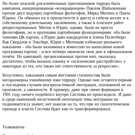
Но более опасной для влиятельных приспешников террора была
кампания, инициированная «возвращенцем» Павлом Шабалкиным
против двух ведущих партийных философов, Марка Митина и Павла
Юдина. Он обвинил их в причастности к аресту и гибели коллег и к
собственному длительному заключению, а также в плагиате работ
репрессированных. Митин и Юдин, однако, были не просто
философами, но и крупными партийными функционерами: оба были
членами ЦК партии, а Юдин даже кандидатом в члены Политбюро.
Как Свердлов и Эльсберг, Юдин с Митиным избежали реального
наказания – оба были назначены в комиссию по написанию новой
программы партии – и все четверо окончили свои дни в официальном
почёте. Но кампаний, организованных против них, оказалась
достаточно, чтобы вызвать панику и «психическое расстройство» у
некоторых из тех, кто также нёс ответственность за репрессии».
Безусловно, наказания самым жестоким сталинистам были
несоразмерны учинённому ими террору. Однако они остаются первым
и последним случаем внутрисистемной люстрации, основанной не на
произволе, а законности. К примеру, даже при смене формации в
1991 году ничего подобного внутри Системы не происходило. И даже
в среде нынешней несистемной оппозиции тема люстрации не
поднимается (а значит, нет шансов на то, что при их гипотетическом
приходе к власти Система будет как-то трансформирована).
Толкователь