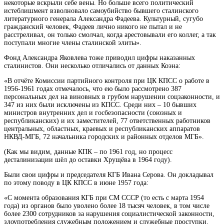
некоторые вскрыли себе вены. Но больше всего политический
истеблишмент взволновало самоубийство бывшего сталинского
литературного генерала Александра Фадеева. Культурный, сугубо
гражданский человек, Фадеев лично никого не пытал и не
расстреливал, он только смолчал, когда арестовывали его коллег, а так
поступали многие члены сталинской элиты».
Фонд Александра Яковлева тоже приводил цифры наказанных
сталинистов. Они несколько отличались от данных Коэна:
«В отчёте Комиссии партийного контроля при ЦК КПСС о работе в
1956-1961 годах отмечалось, что ею было рассмотрено 387
персональных дел на виновных в грубом нарушении соцзаконности, и
347 из них были исключены из КПСС. Среди них – 10 бывших
министров внутренних дел и госбезопасности (союзных и
республиканских) и их заместителей, 77 ответственных работников
центральных, областных, краевых и республиканских аппаратов
НКВД-МГБ, 72 начальника городских и районных отделов МГБ».
(Как мы видим, данные КПК – по 1961 год, но процесс
десталинизации шёл до оставки Хрущёва в 1964 году).
Были свои цифры и председателя КГБ Ивана Серова. Он докладывал
по этому поводу в ЦК КПСС в июне 1957 года:
«С момента образования КГБ при СМ СССР (то есть с марта 1954
года) из органов было уволено более 18 тысяч человек, в том числе
более 2300 сотрудников за нарушения социалистической законности,
злоупотребления служебным положением и служебные проступки.