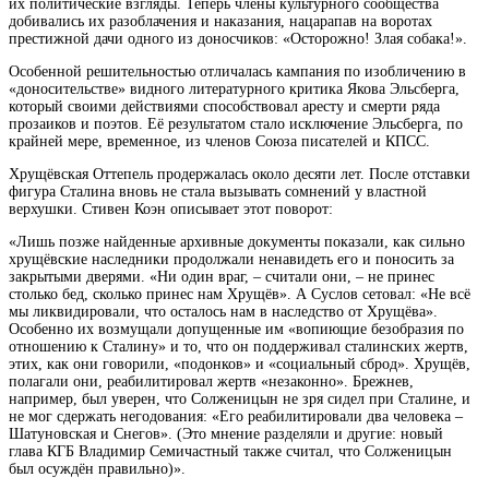
их политические взгляды. Теперь члены культурного сообщества
добивались их разоблачения и наказания, нацарапав на воротах
престижной дачи одного из доносчиков: «Осторожно! Злая собака!».
Особенной решительностью отличалась кампания по изобличению в
«доносительстве» видного литературного критика Якова Эльсберга,
который своими действиями способствовал аресту и смерти ряда
прозаиков и поэтов. Её результатом стало исключение Эльсберга, по
крайней мере, временное, из членов Союза писателей и КПСС.
Хрущёвская Оттепель продержалась около десяти лет. После отставки
фигура Сталина вновь не стала вызывать сомнений у властной
верхушки. Стивен Коэн описывает этот поворот:
«Лишь позже найденные архивные документы показали, как сильно
хрущёвские наследники продолжали ненавидеть его и поносить за
закрытыми дверями. «Ни один враг, – считали они, – не принес
столько бед, сколько принес нам Хрущёв». А Суслов сетовал: «Не всё
мы ликвидировали, что осталось нам в наследство от Хрущёва».
Особенно их возмущали допущенные им «вопиющие безобразия по
отношению к Сталину» и то, что он поддерживал сталинских жертв,
этих, как они говорили, «подонков» и «социальный сброд». Хрущёв,
полагали они, реабилитировал жертв «незаконно». Брежнев,
например, был уверен, что Солженицын не зря сидел при Сталине, и
не мог сдержать негодования: «Его реабилитировали два человека –
Шатуновская и Снегов». (Это мнение разделяли и другие: новый
глава КГБ Владимир Семичастный также считал, что Солженицын
был осуждён правильно)».