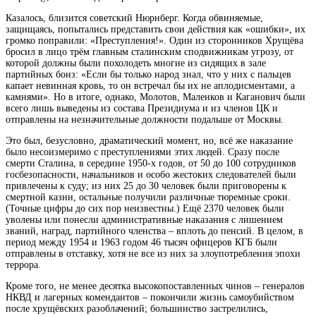
Казалось, близится советский Нюрнберг. Когда обвиняемые,
защищаясь, попытались представить свои действия как «ошибки», их
громко поправили: «Преступления!». Один из сторонников Хрущёва
бросил в лицо трём главным сталинским сподвижникам угрозу, от
которой должны были похолодеть многие из сидящих в зале
партийных бонз: «Если бы только народ знал, что у них с пальцев
капает невинная кровь, то он встречал бы их не аплодисментами, а
камнями». Но в итоге, однако, Молотов, Маленков и Каганович были
всего лишь выведены из состава Президиума и из членов ЦК и
отправлены на незначительные должности подальше от Москвы.
Это был, безусловно, драматический момент, но, всё же наказание
было несоизмеримо с преступлениями этих людей. Сразу после
смерти Сталина, в середине 1950-х годов, от 50 до 100 сотрудников
госбезопасности, начальников и особо жестоких следователей были
привлечены к суду; из них 25 до 30 человек были приговорены к
смертной казни, остальные получили различные тюремные сроки.
(Точные цифры до сих пор неизвестны.) Ещё 2370 человек были
уволены или понесли административные наказания с лишением
званий, наград, партийного членства – вплоть до пенсий. В целом, в
период между 1954 и 1963 годом 46 тысяч офицеров КГБ были
отправлены в отставку, хотя не все из них за злоупотребления эпохи
террора.
Кроме того, не менее десятка высокопоставленных чинов – генералов
НКВД и лагерных комендантов – покончили жизнь самоубийством
после хрущёвских разоблачений; большинство застрелились,