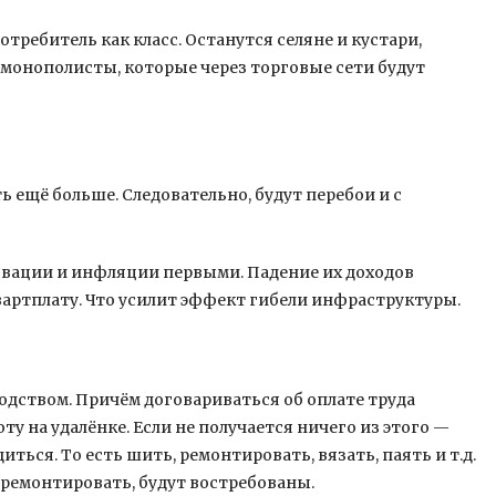
требитель как класс. Останутся селяне и кустари,
 монополисты, которые через торговые сети будут
 ещё больше. Следовательно, будут перебои и с
вации и инфляции первыми. Падение их доходов
квартплату. Что усилит эффект гибели инфраструктуры.
водством. Причём договариваться об оплате труда
у на удалёнке. Если не получается ничего из этого —
ться. То есть шить, ремонтировать, вязать, паять и т.д.
 ремонтировать, будут востребованы.