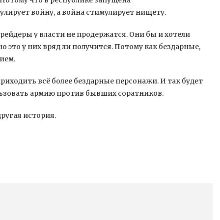
. Потому что в республике запущена
лирует войну, а война стимулирует нищету.
рейдеры у власти не продержатся. Они бы и хотели
это у них вряд ли получится. Потому как бездарные,
ием.
приходить всё более бездарные персонажи. И так будет
ользовать армию против бывших соратников.
другая история.