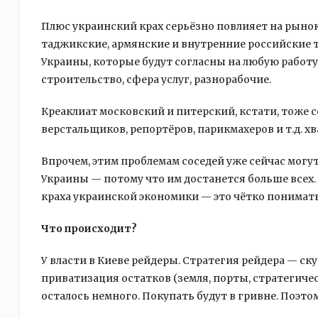
Плюс украинский крах серьёзно повлияет на рынок 
таджикские, армянские и внутренние российские
Украины, которые будут согласны на любую работу
строительство, сфера услуг, разнорабочие.
Креаклиат московский и питерский, кстати, тоже 
верстальщиков, репортёров, парикмахеров и т.д. 
Впрочем, этим проблемам соседей уже сейчас мог
Украины — потому что им достанется больше всех.
краха украинской экономики — это чётко понимат
Что происходит?
У власти в Киеве рейдеры. Стратегия рейдера — ск
приватизация остатков (земля, порты, стратегиче
осталось немного. Покупать будут в гривне. Поэтом