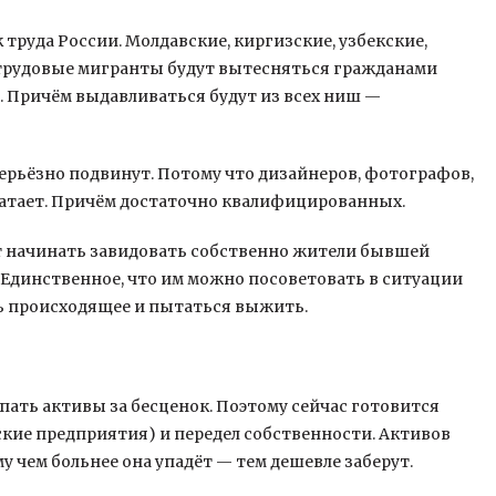
труда России. Молдавские, киргизские, узбекские,
 трудовые мигранты будут вытесняться гражданами
. Причём выдавливаться будут из всех ниш —
серьёзно подвинут. Потому что дизайнеров, фотографов,
хватает. Причём достаточно квалифицированных.
ут начинать завидовать собственно жители бывшей
 Единственное, что им можно посоветовать в ситуации
ь происходящее и пытаться выжить.
упать активы за бесценок. Поэтому сейчас готовится
ские предприятия) и передел собственности. Активов
у чем больнее она упадёт — тем дешевле заберут.