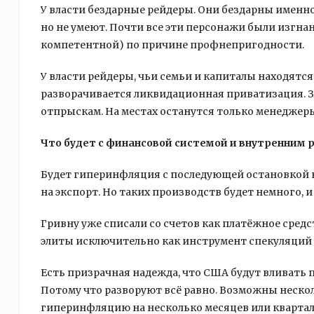
У власти бездарные рейдеры. Они бездарны именно 
но не умеют. Почти все эти персонажи были изгнаны
компетентной) по причине профнепригодности.
У власти рейдеры, чьи семьи и капиталы находятся
разворачивается ликвидационная приватизация. За
отпрыскам. На местах останутся только менеджеры
Что будет с финансовой системой и внутренним
Будет гиперинфляция с последующей остановкой в
на экспорт. Но таких производств будет немного, 
Гривну уже списали со счетов как платёжное сред
элиты исключительно как инструмент спекуляций 
Есть призрачная надежда, что США будут вливать 
Потому что разворуют всё равно. Возможны неско
гиперинфляцию на несколько месяцев или квартал