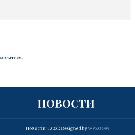
изоваться
.
НОВОСТИ
Новости .:. 2022
Designed by
WPZOOM