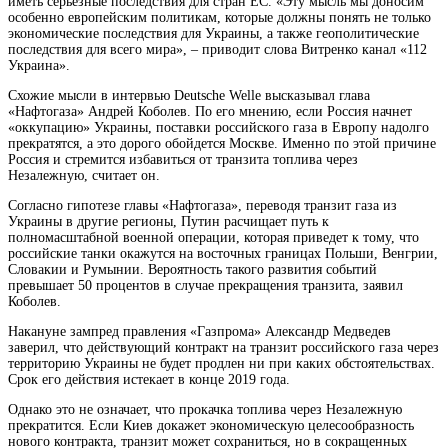
иметь серьезные последствия для стран ЕС. «Эту мысль мы доносим
особенно европейским политикам, которые должны понять не только
экономические последствия для Украины, а также геополитические
последствия для
всего мира», – приводит слова Витренко канал «112
Украина».
Схожие мысли в интервью Deutsche Welle высказывал глава
«Нафтогаза» Андрей Коболев. По его мнению, если Россия начнет
«оккупацию» Украины, поставки российского газа в Европу надолго
прекратятся, а это дорого обойдется Москве. Именно по этой причине
Россия и стремится избавиться от транзита топлива через
Незалежную, считает он.
Согласно гипотезе главы «Нафтогаза», переводя транзит газа из
Украины в другие регионы, Путин расчищает путь к
полномасштабной военной операции, которая приведет к тому, что
российские танки окажутся на восточных границах Польши, Венгрии,
Словакии и Румынии. Вероятность такого развития событий
превышает 50 процентов в случае прекращения транзита, заявил
Коболев.
Накануне зампред правления «Газпрома» Александр Медведев
заверил, что действующий контракт на транзит российского газа через
территорию Украины не будет продлен ни при каких обстоятельствах.
Срок его действия истекает в конце 2019 года.
Однако это не означает, что прокачка топлива через Незалежную
прекратится. Если Киев докажет экономическую целесообразность
нового контракта, транзит может сохраниться, но в сокращенных