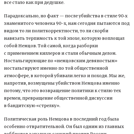
все стало как при дедушке.
Парадоксально, но факт — после убийства в стиле 90‑х
знаменитого человека 90-х, нам сегодня пытаются под
видом то ли политкорректности, то ли скорби
навязать терпимость к той эпохе, которую воплощал
собой Немцов. Той самой, когда разборки
с применением киллеров и стали обычным делом.
Ностальгирующие по «немцовским девяностым»
ностальгируют именно по той общественной
атмосфере, в которой убивали легко и походя. Мы же,
напротив, возмущены убийством Немцова именно
потому, что это возвращение политики к стилю тех
времен, превращение общественной дискуссии
в бандитскую «стрелку».
Политическая роль Немцова в последний год была
особенно отвратительной. Он был одним из главных
лоббистов западных санкций против России