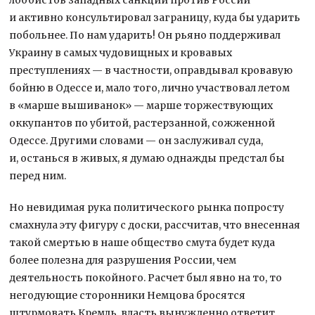
и активно консультировал заграницу, куда бы ударить
побольнее. По нам ударить! Он рьяно поддерживал
Украину в самых чудовищных и кровавых
преступлениях — в частности, оправдывал кровавую
бойню в Одессе и, мало того, лично участвовал летом
в «марше вышиванок» — марше торжествующих
оккупантов по убитой, растерзанной, сожженной
Одессе. Другими словами — он заслуживал суда,
и, останься в живых, я думаю однажды предстал бы
перед ним.
Но невидимая рука политического рынка попросту
смахнула эту фигуру с доски, рассчитав, что внесенная
такой смертью в наше общество смута будет куда
более полезна для разрушения России, чем
деятельность покойного. Расчет был явно на то, то
негодующие сторонники Немцова бросятся
штурмовать Кремль, власть вынужденно ответит