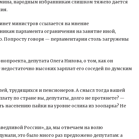
бмина, народным избранникам слишком тяжело дается
ия.
инет министров ссылается на мнение
икам парламента ограничения на занятие иной,
. Попросту говоря — перламентарии столь загружены
проекта, депутата Олега Нилова, о том, как он
 недостаточно высоких зарплат его соседей по думским
ей, трудящихся и пенсионеров. А смысл тогда вашей
лату по стране вы, депутаты, долго не протянете? —
ь населению пайки на уровне ослика из зоопарка? Не
ведливой России», да, мы отвечаем на волю
умали, это было много раз предложено депутатам: а