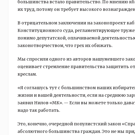
большинства встало правительство. По мнению к
их труд, потому он требует высокого вознагражден
В отрицательном заключении на законопроект каб
Конституционного суда, регламентирующее тружен
помимо депутатской, оплачиваемой деятельностью
законотворчеством, что грех их обижать.
Мы спросили одного из авторов нашумевшего законо
оценивает стремление правительства защитить от
креслам.
«Я соглашусь тут с большинством наших избирател
жизни и вашей деятельности, если на среднюю зарп
заявил Нилов «МК». — Если вы можете только дават
надо так работать.
Это, конечно, очередной популистский закон «Спра
абсолютного большинства граждан. Это не мы прид