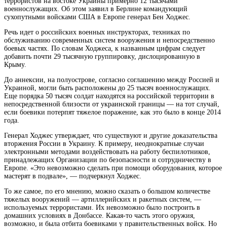
террористов на востоке Украины примерно 12 тысячами
военнослужащих. Об этом заявил в Берлине командующий
сухопутными войсками США в Европе генерал Бен Ходжес.
Речь идет о российских военных инструкторах, техниках по
обслуживанию современных систем вооружения и непосредственно
боевых частях. По словам Ходжеса, к названным цифрам следует
добавить почти 29 тысячную группировку, дислоцированную в
Крыму.
До аннексии, на полуострове, согласно соглашению между Россией и
Украиной, могли быть расположены до 25 тысяч военнослужащих.
Еще порядка 50 тысяч солдат находятся на российской территории в
непосредственной близости от украинской границы — на тот случай,
если боевики потерпят тяжелое поражение, как это было в конце 2014
года.
Генерал Ходжес утверждает, что существуют и другие доказательства
вторжения России в Украину. К примеру, неоднократные случаи
электронными методами воздействовать на работу беспилотников,
принадлежащих Организации по безопасности и сотрудничеству в
Европе. «Это невозможно сделать при помощи оборудования, которое
мастерят в подвале», — подчеркнул Ходжес.
То же самое, по его мнению, можно сказать о большом количестве
тяжелых вооружений — артиллерийских и ракетных систем, —
используемых террористами. Их невозможно было построить в
домашних условиях в Донбассе. Какая-то часть этого оружия,
возможно, и была отбита боевиками у правительственных войск. Но