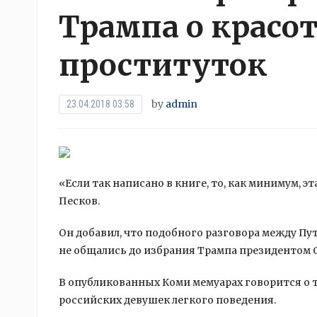
Трампа о красо
проституток
by
admin
23.04.2018 03:58
«Если так написано в книге, то, как минимум, э
Песков.
Он добавил, что подобного разговора между Пу
не общались до избрания Трампа президентом 
В
опубликованных Коми мемуарах говорится о т
российских девушек легкого поведения.