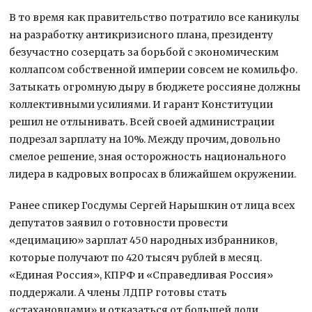
В то время как правительство потратило все каникулы
на разработку антикризисного плана, президенту
безучастно созерцать за борьбой с экономическим
коллапсом собственной империи совсем не комильфо.
Затыкать огромную дыру в бюджете россияне должны
коллективными усилиями. И гарант Конституции
решил не отлынивать. Всей своей администрации
подрезал зарплату на 10%. Между прочим, довольно
смелое решение, зная осторожность национального
лидера в кадровых вопросах в ближайшем окружении.
Ранее спикер Госдумы Сергей Нарышкин от лица всех
депутатов заявил о готовности провести
«децимацию» зарплат 450 народных избранников,
которые получают по 420 тысяч рублей в месяц.
«Единая Россия», КПРФ и «Справедливая Россия»
поддержали. А члены ЛДПР готовы стать
«стахановцами» и отказаться от большей доли.