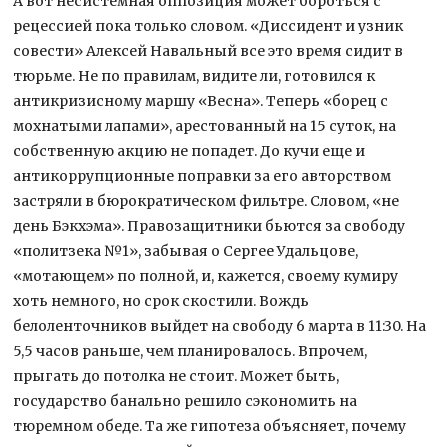
А вот несистемная оппозиция может бороться с
рецессией пока только словом. «Диссидент и узник
совести» Алексей Навальный все это время сидит в
тюрьме. Не по правилам, видите ли, готовился к
антикризисному маршу «Весна». Теперь «борец с
мохнатыми лапами», арестованный на 15 суток, на
собственную акцию не попадет. До кучи еще и
антикоррупционные поправки за его авторством
застряли в бюрократическом фильтре. Словом, «не
день Бэкхэма». Правозащитники бьются за свободу
«политзека №1», забывая о Сергее Удальцове,
«мотающем» по полной, и, кажется, своему кумиру
хоть немного, но срок скостили. Вождь
белоленточников выйдет на свободу 6 марта в 11:30. На
5,5 часов раньше, чем планировалось. Впрочем,
прыгать до потолка не стоит. Может быть,
государство банально решило сэкономить на
тюремном обеде. Та же гипотеза объясняет, почему