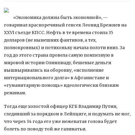
«Экономика должна быть экономной», —
говаривал красноречивый генсек Леонид Брежнев на
XXVI съезде КПСС. Нефть в те времена стоила 35
долларов (не нынешних фантиков, а тех,
полнокровных) и потихоньку начала ползти вниз. За
год до этого страна провела самую помпезную в
мировой
истории Олимпиаду, бешеные деньги
вышвыривались на оборонку, «исполнение
интернационального долга» в Афганистане и
«гуманитарную помощь» идеологически близким
режимам.
Тогда еще холостой офицер КГБ Владимир Путин,
следивший за порядком в Лейпциге, и подумать не мог,
что через 34 года его уже неженатая голова будет
болеть по поводу той же галиматьи.