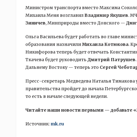
Министром транспорта вместо Максима Сокол
Михаила Меня возглавил
Владимир Якушев
. М
Зиничев
, Минприроды вместо Донского —
Дми
Ольга Васильева будет работать во главе мини
образования назначили
Михаила Котюкова
. К
Никифорова теперь будет отвечать Константин
Ткачева будет руководить
Дмитрий Патрушев
Дальнему Востоку — теперь это
Сергей Чебота
Пресс-секретарь Медведева Наталья Тимакова 
правительства пройдет до начала Петербургско
то есть в начале следующей недели.
Читайте наши новости первыми — добавьте 
Источник:
mk.ru