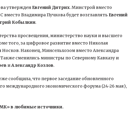
ова утвержден
Евгений Дитрих
. Минстрой вместо
ЧС вместо Владимира Пучкова будет возглавлять
Евгений
трий Кобылкин
.
стерства просвещения, министерство науки и высшего
роме того, за цифровое развитие вместо Николая
 Носков. Наконец, Минсельхозом вместо Александра
. Также сменились министры по Северному Кавказу и
рев
и
Александр Козлов
.
уже сообщила, что первое заседание обновленного
го международного экономического форума (24-26 мая),
«МК» в любимые источники.