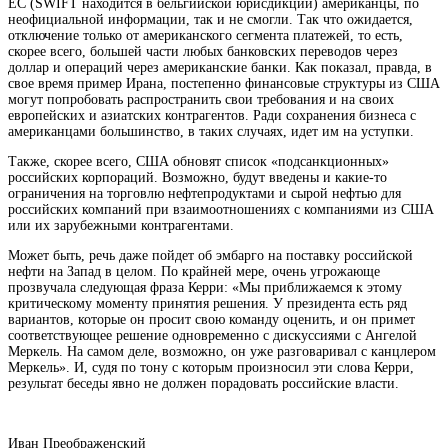
ЕС (SWIFT находится в бельгийской юрисдикции) американцы, по
неофициальной информации, так и не смогли. Так что ожидается,
отключение только от американского сегмента платежей, то есть,
скорее всего, большей части любых банковских переводов через
доллар и операций через американские банки. Как показал, правда, в
свое время пример Ирана, постепенно финансовые структуры из США
могут попробовать распространить свои требования и на своих
европейских и азиатских контрагентов. Ради сохранения бизнеса с
американцами большинство, в таких случаях, идет им на уступки.
Также, скорее всего, США обновят список «подсанкционных»
российских корпораций. Возможно, будут введены и какие-то
ограничения на торговлю нефтепродуктами и сырой нефтью для
российских компаний при взаимоотношениях с компаниями из США
или их зарубежными контрагентами.
Может быть, речь даже пойдет об эмбарго на поставку российской
нефти на Запад в целом. По крайней мере, очень угрожающе
прозвучала следующая фраза Керри: «Мы приближаемся к этому
критическому моменту принятия решения. У президента есть ряд
вариантов, которые он просит свою команду оценить, и он примет
соответствующее решение одновременно с дискуссиями с Ангелой
Меркель. На самом деле, возможно, он уже разговаривал с канцлером
Меркель». И, судя по тону с которым произносил эти слова Керри,
результат беседы явно не должен порадовать российские власти.
Иван Преображенский