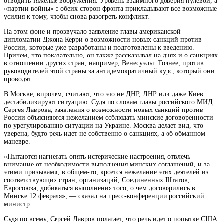
отводить тяжелые вооружения. Уровень взаимного доверия нулевой, а
«партии войны» с обеих сторон фронта прикладывают все возможные
усилия к тому, чтобы снова разогреть конфликт.
На этом фоне и прозвучало заявление главы американской
дипломатии Джона Керри о возможности новых санкций против
России, которые уже разработаны и подготовлены к введению.
Причем, что показательно, он также рассказывал на днях и о санкциях
в отношении других стран, например, Венесуэлы. Точнее, против
руководителей этой страны за антидемократичный курс, который они
проводят.
В Москве, впрочем, считают, что это не ДНР, ЛНР или даже Киев
дестабилизируют ситуацию. Судя по словам главы российского МИД
Сергея Лаврова, заявления о возможности новых санкций против
России объясняются нежеланием соблюдать минские договоренности
по урегулированию ситуации на Украине. Москва делает вид, что
уверена, будто речь идет не собственно о санкциях, а об обманном
маневре.
«Пытаются нагнетать опять истерические настроения, отвлечь
внимание от необходимости выполнения минских соглашений, и за
этими призывами, в общем-то, кроется нежелание этих деятелей из
соответствующих стран, организаций, Соединенных Штатов,
Евросоюза, добиваться выполнения того, о чем договорились в
Минске 12 февраля», — сказал на пресс-конференции российский
министр.
Судя по всему, Сергей Лавров полагает, что речь идет о попытке США