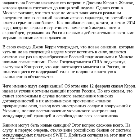
надавить на Россию накануне его встречи с Джоном Керри в Женеве,
которая должна состояться до конца этой недели. Однако если в
Москве считают, что этот торг не может закончиться реальным
введением новых санкций экономического характера, то российские
власти серьезно ошибаются. Как ошибались они, кстати, и летом 2014
года, когда не верили в серьезность намерений американцев и
европейцев, угрожавших России первыми действительно серьезными
мерами экономического давления.
В свою очередь Джон Керри утверждает, что новые санкции, которые
чуть ли не на следующей неделе могут вступить в силу, являются
ответом как раз на пренебрежение Россией подписанными в Минске
новыми соглашениями. Глава Госдепартамента США подчеркнул,
выступая в Конгрессе, что «до настоящего момента ни Россия, ни
пользующиеся ее поддержкой силы не подошли вплотную к
выполнению обязательств».
Чего именно ждут американцы? Об этом еще 12 февраля сказал Керри,
называя условия отмены санкций против России. По его словам, это
станет возможным в случае полного выполнения минских
договоренностей в их американском прочтении: «полное
прекращение огня, вывод всех иностранных солдат и вооружений с
Украины, полное восстановление украинского контроля над
международной границей и освобождение всех заложников».
Какими могут быть новые санкции? Этот вопрос сложнее всего. На
слуху, в первую очередь, отключение российских банков от системы
международных платежей SWIFT. Добиться согласия на этот шаг от